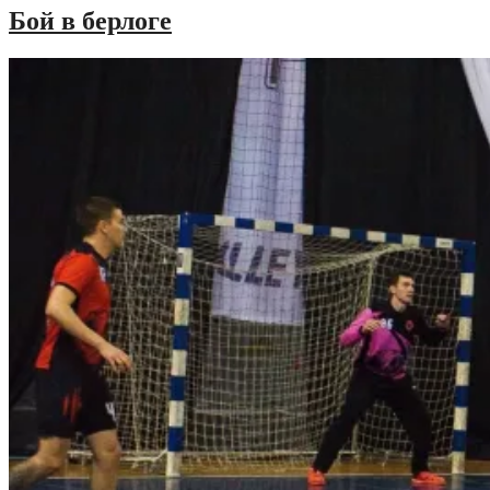
ЮФУ»
Бой в берлоге
–
«Зенит»»