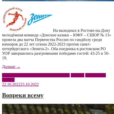
На выходных в Ростове-на-Дону
молодёжная команда «Донские казаки – ЮФУ – СШОР № 13»
провела два матча Первенства России по гандболу среди
юниоров до 22 лет сезона 2022-2023 против санкт-
петербургского «Зенита-2». Оба поединка в ростовском РО
УОР завершились разгромными победами гостей: 43-25 и 50-
19.
«Два
Дальше
→
разгрома»
Донские казаки – ЮФУ – СШОР № 13
Зенит-2
Первенство
России
22.10.2022
23.10.2022
Вопреки всему