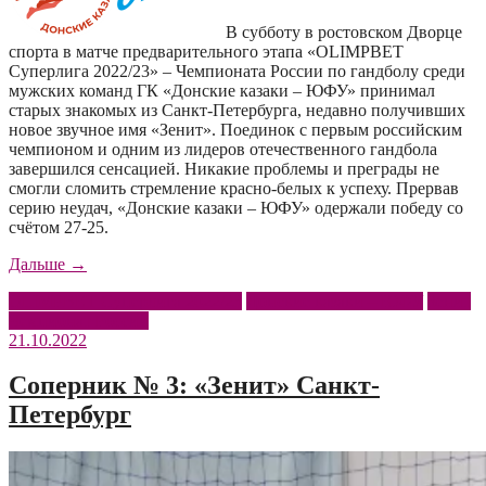
В субботу в ростовском Дворце
спорта в матче предварительного этапа «OLIMPBET
Суперлига 2022/23» – Чемпионата России по гандболу среди
мужских команд ГК «Донские казаки – ЮФУ» принимал
старых знакомых из Санкт-Петербурга, недавно получивших
новое звучное имя «Зенит». Поединок с первым российским
чемпионом и одним из лидеров отечественного гандбола
завершился сенсацией. Никакие проблемы и преграды не
смогли сломить стремление красно-белых к успеху. Прервав
серию неудач, «Донские казаки – ЮФУ» одержали победу со
счётом 27-25.
«Вопреки
Дальше
→
всему»
OLIMPBET Суперлига 2022/23
Донские казаки – ЮФУ
Зенит
Чемпионат России
21.10.2022
Соперник № 3: «Зенит» Санкт-
Петербург