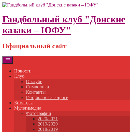
Skip
to
content
Гандбольный клуб "Донские
казаки – ЮФУ"
Официальный сайт
Новости
Клуб
О клубе
Символика
Контакты
Гандбол в Таганроге
Команды
Мультимедиа
Фотографии
2020/2021
2019/2020
2018/2019