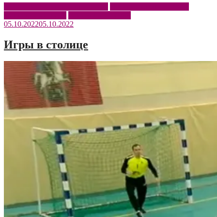
OLIMPBET Суперлига 2022/23
Донские казаки – ЮФУ
берлоге»
Пермские медведи
Чемпионат России
05.10.2022
05.10.2022
Игры в столице