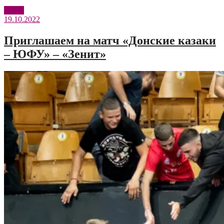
№
Зенит
3:
19.10.2022
«Зенит»
Санкт-
Петербург»
Приглашаем на матч «Донские казаки
– ЮФУ» – «Зенит»