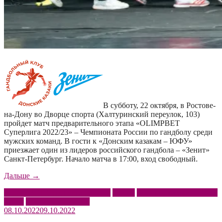
В субботу, 22 октября, в Ростове-
на-Дону во Дворце спорта (Халтуринский переулок, 103)
пройдет матч предварительного этапа «OLIMPBET
Суперлига 2022/23» – Чемпионата России по гандболу среди
мужских команд. В гости к «Донским казакам – ЮФУ»
приезжает один из лидеров российского гандбола – «Зенит»
Санкт-Петербург. Начало матча в 17:00, вход свободный.
«Приглашаем
Дальше
→
на
OLIMPBET Суперлига 2022/23
Анонс
Донские казаки – ЮФУ
матч
Зенит
Чемпионат России
«Донские
08.10.2022
09.10.2022
казаки
–