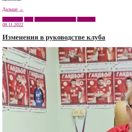
«Михаил
Дальше
→
Цыбенко:
Интервью
ФГР
Федерация гандбола
Цыбенко
«Мы
08.11.2022
продолжим
защиту
своих
Изменения в руководстве клуба
нарушенных
прав»»