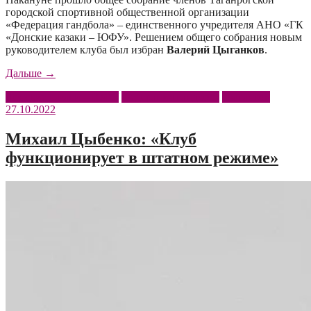
городской спортивной общественной организации
«Федерация гандбола» – единственного учредителя АНО «ГК
«Донские казаки – ЮФУ». Решением общего собрания новым
руководителем клуба был избран
Валерий Цыганков
.
«Изменения
Дальше
→
в
Донские казаки – ЮФУ
Федерация гандбола
Цыганков
руководстве
27.10.2022
клуба»
Михаил Цыбенко: «Клуб
функционирует в штатном режиме»