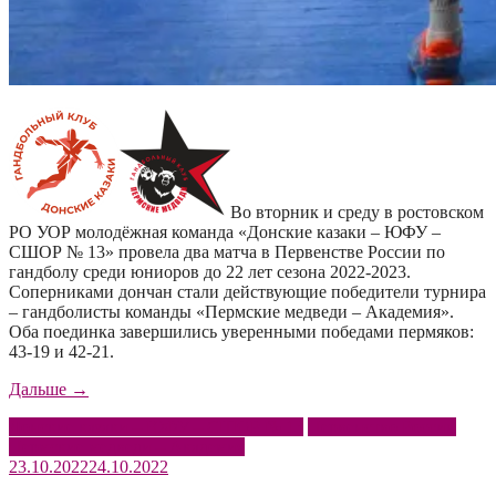
Во вторник и среду в ростовском
РО УОР молодёжная команда «Донские казаки – ЮФУ –
СШОР № 13» провела два матча в Первенстве России по
гандболу среди юниоров до 22 лет сезона 2022-2023.
Соперниками дончан стали действующие победители турнира
– гандболисты команды «Пермские медведи – Академия».
Оба поединка завершились уверенными победами пермяков:
43-19 и 42-21.
«Матчи
Дальше
→
с
Донские казаки – ЮФУ – СШОР № 13
Первенство России
сильнейшими»
Пермские медведи – Академия
23.10.2022
24.10.2022