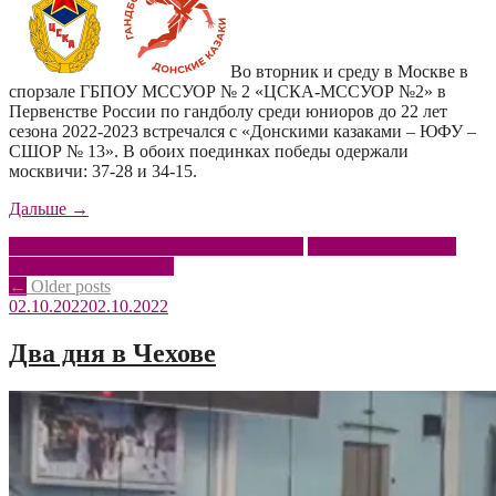
Во вторник и среду в Москве в
спорзале ГБПОУ МССУОР № 2 «ЦСКА-МССУОР №2» в
Первенстве России по гандболу среди юниоров до 22 лет
сезона 2022-2023 встречался с «Донскими казаками – ЮФУ –
СШОР № 13». В обоих поединках победы одержали
москвичи: 37-28 и 34-15.
«Игры
Дальше
→
в
Донские казаки – ЮФУ – СШОР № 13
Первенство России
столице»
ЦСКА-МССУОР № 2
Posts
←
Older posts
02.10.2022
02.10.2022
navigation
Два дня в Чехове