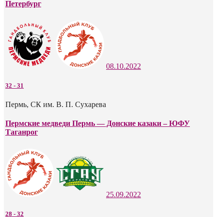
Петербург
08.10.2022
32
-
31
Пермь, СК им. В. П. Сухарева
Пермские медведи Пермь — Донские казаки – ЮФУ
Таганрог
25.09.2022
28
-
32