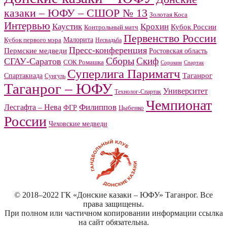
казаки – ЮФУ – СШОР № 13
Золотая Коса
Интервью
Каустик
Крохин
Кубок России
Контрольный матч
Первенство России
Малорита
Кубок первого мэра
Несвадьба
Пресс-конференция
Пермские медведи
Ростовская область
Сборы
Скиф
СГАУ-Саратов
СОК Ромашка
Сорокин
Спартак
Суперлига Париматч
Спартакиада
Таганрог
Сунгуль
Таганрог – ЮФУ
Университет
Технолог-Спартак
Чемпионат
Филиппов
Лесгафта – Нева
ФГР
Цыбенко
России
Чеховские медведи
© 2018–2022 ГК «Донские казаки – ЮФУ» Таганрог. Все
права защищены.
При полном или частичном копировании информации ссылка
на сайт обязательна.