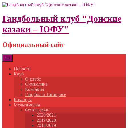
Skip
to
content
Гандбольный клуб "Донские
казаки – ЮФУ"
Официальный сайт
Новости
Клуб
О клубе
Символика
Контакты
Гандбол в Таганроге
Команды
Мультимедиа
Фотографии
2020/2021
2019/2020
2018/2019