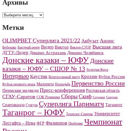
Архивы
Архивы
Метки
OLIMPBET Суперлига 2021/22
Анонс
Акбузат
Высшая лига
Видео
Виктор
Бебешко
Быстрый центр
Виктор-СУОР
ДГТУ-Лидер
Динамо Челябинск
Динамо Астрахань
Донские казаки – ЮФУ
Донские
казаки – ЮФУ – СШОР № 13
Золотая Коса
Интервью
Каустик
Крохин
Кубок России
Контрольный матч
Первенство России
Малорита
Кубок первого мэра
Несвадьба
Пресс-конференция
Пермские медведи
Ростовская область
Сборы
Скиф
СГАУ-Саратов
СОК Ромашка
Сорокин
Спартак
Суперлига Париматч
Спартакиада
Таганрог
Сунгуль
Таганрог – ЮФУ
Университет
Технолог-Спартак
Чемпионат
Филиппов
Лесгафта – Нева
ФГР
Цыбенко