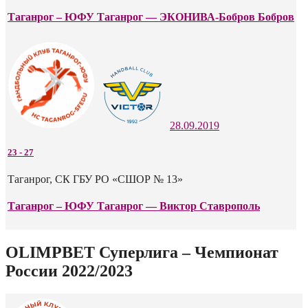
Таганрог – ЮФУ Таганрог — ЭКОНИВА-Бобров Бобров
28.09.2019
23
-
27
Таганрог, СК ГБУ РО «СШОР № 13»
Таганрог – ЮФУ Таганрог — Виктор Ставрополь
OLIMPBET Суперлига – Чемпионат
России 2022/2023