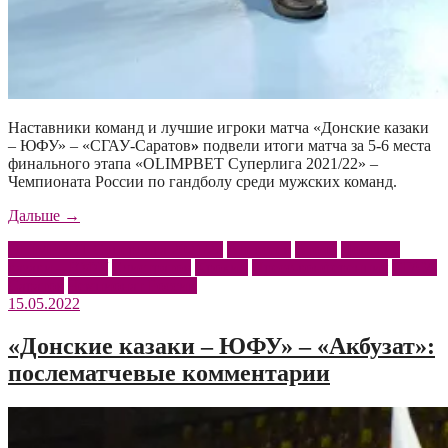
Наставники команд и лучшие игроки матча «Донские казаки
– ЮФУ» – «СГАУ-Саратов
»
подвели итоги матча за 5-6 места
финального этапа «OLIMPBET Суперлига 2021/22» –
Чемпионата России по гандболу среди мужских команд.
««Донские
Дальше
→
казаки
OLIMPBET Суперлига 2021/22
Алексеев
Атоян
Донские
–
казаки – ЮФУ
Елистратов
Крохин
Пресс-конференция
СГАУ-
ЮФУ»
Саратов
Чемпионат России
–
15.05.2022
«СГАУ-
Саратов»:
послематчевые
«Донские казаки – ЮФУ» – «Акбузат»:
комментарии»
послематчевые комментарии