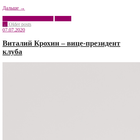
«Поздравляем
Дальше
→
Виталия
Донские казаки – ЮФУ
Крохин
Павловича!»
Posts
←
Older posts
07.07.2020
navigation
Виталий Крохин – вице-президент
клуба