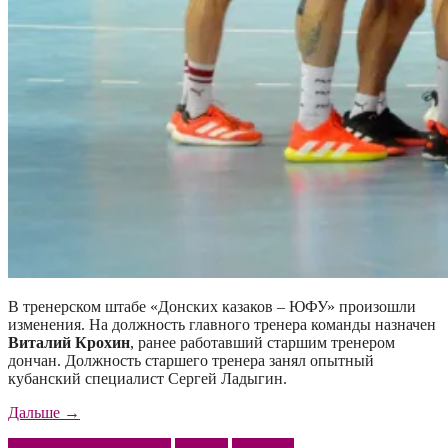
В тренерском штабе «Донских казаков – ЮФУ» произошли
изменения. На должность главного тренера команды назначен
Виталий Крохин
, ранее работавший старшим тренером
дончан. Должность старшего тренера занял опытный
кубанский специалист Сергей Ладыгин.
«Изменения
Дальше
→
в
Донские казаки – ЮФУ
Крохин
Ладыгин
тренерском