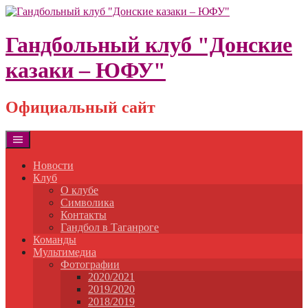
Skip
to
content
Гандбольный клуб "Донские
казаки – ЮФУ"
Официальный сайт
Новости
Клуб
О клубе
Символика
Контакты
Гандбол в Таганроге
Команды
Мультимедиа
Фотографии
2020/2021
2019/2020
2018/2019