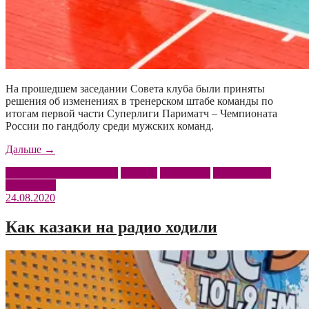
На прошедшем заседании Совета клуба были приняты
решения об изменениях в тренерском штабе команды по
итогам первой части Суперлиги Париматч – Чемпионата
России по гандболу среди мужских команд.
«Об
Дальше
→
изменениях
Донские казаки – ЮФУ
Крохин
Кузьмичёв
Совет клуба
в
Филиппов
тренерском
24.08.2020
штабе
команды»
Как казаки на радио ходили