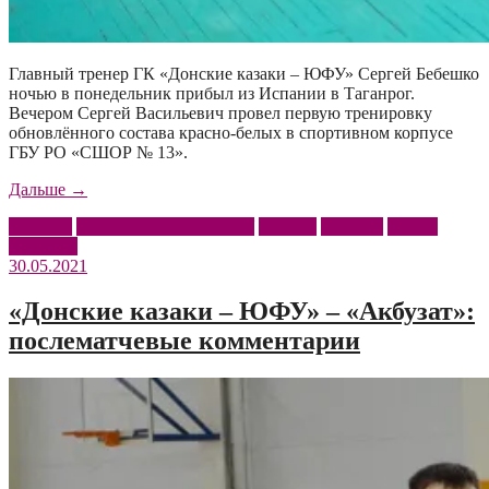
Главный тренер ГК «Донские казаки – ЮФУ» Сергей Бебешко
ночью в понедельник прибыл из Испании в Таганрог.
Вечером Сергей Васильевич провел первую тренировку
обновлённого состава красно-белых в спортивном корпусе
ГБУ РО «СШОР № 13».
««Казаки»
Дальше
→
под
Бебешко
Донские казаки – ЮФУ
Крохин
Раповец
Сборы
руководством
Таганрог
Сергея
30.05.2021
Бебешко
начали
подготовку
«Донские казаки – ЮФУ» – «Акбузат»:
к
послематчевые комментарии
новому
сезону»