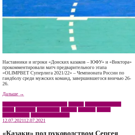
Наставники и игроки «Донских казаков – ЮФУ» и «Виктора»
прокомментировали матч предварительного этапа
«OLIMPBET Суперлига 2021/22» – Чемпионата России по
гандболу среди мужских команд, завершившегося вничью 26-
26.
««Донские
Дальше
→
казаки
OLIMPBET Суперлига 2021/22
Виктор
Донские казаки –
–
ЮФУ
Игропуло
Карвацкий
Крохин
Пасенов
Пресс-
ЮФУ»
конференция
Чемпионат России
–
12.07.2021
12.07.2021
«Виктор»:
послематчевые
комментарии»
«Казаки» под руководством Сергея