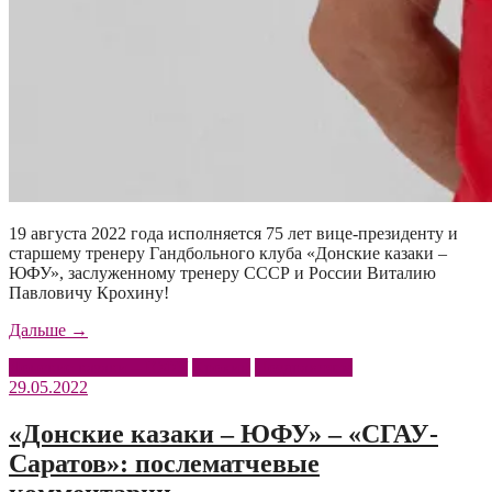
19 августа 2022 года исполняется 75 лет вице-президенту и
старшему тренеру Гандбольного клуба «Донские казаки –
ЮФУ», заслуженному тренеру СССР и России Виталию
Павловичу Крохину!
«Поздравляем
Дальше
→
Виталия
Донские казаки – ЮФУ
Крохин
Поздравляем
Павловича
29.05.2022
с
юбилеем!»
«Донские казаки – ЮФУ» – «СГАУ-
Саратов»: послематчевые