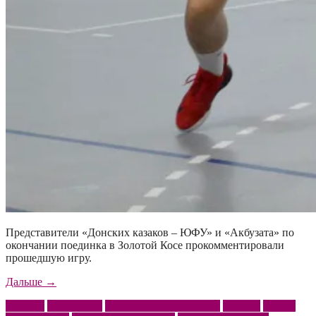
Представители «Донских казаков – ЮФУ» и «Акбузата» по
окончании поединка в Золотой Косе прокомментировали
прошедшую игру.
««Донские
Дальше
→
казаки
Акбузат
Горбатиков
Донские казаки – ЮФУ
Крохин
Пресс-
–