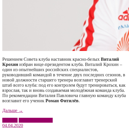
Решением Совета клуба наставник красно-белых
Виталий
Крохин
избран вице-президентом клуба. Виталий Крохин –
один из опытнейших российских специалистов,
руководивший командой в течение двух последних сезонов, в
новой должности старшего тренера возглавит тренерский
штаб всего клуба: под его контролем будут тренироваться, как
взрослая, так и вновь создаваемая молодёжная команда клуба.
По рекомендации Виталия Павловича главную команду клуба
возглавит его ученик
Роман Фитилёв
.
«Виталий
Дальше
→
Крохин
Крохин
Таганрог – ЮФУ
–
04.04.2020
вице-