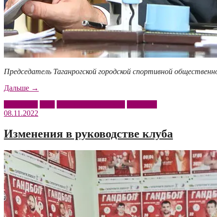
Председатель Таганрогской городской спортивной общественно
«Михаил
Дальше
→
Цыбенко:
Интервью
ФГР
Федерация гандбола
Цыбенко
«Мы
08.11.2022
продолжим
защиту
своих
Изменения в руководстве клуба
нарушенных
прав»»