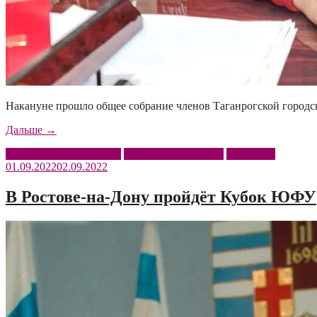
Накануне прошло общее собрание членов Таганрогской город
«Изменения
Дальше
→
в
Донские казаки – ЮФУ
Федерация гандбола
Цыганков
руководстве
01.09.2022
02.09.2022
клуба»
В Ростове-на-Дону пройдёт Кубок ЮФУ