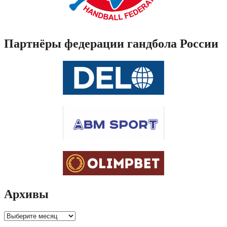
Партнёры федерации гандбола России
Архивы
Архивы