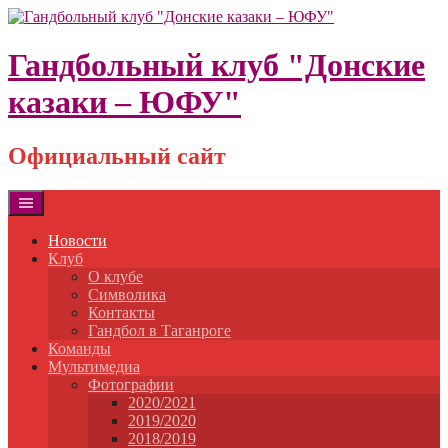
Skip
to
content
Гандбольный клуб "Донские
казаки – ЮФУ"
Официальный сайт
Новости
Клуб
О клубе
Символика
Контакты
Гандбол в Таганроге
Команды
Мультимедиа
Фотографии
2020/2021
2019/2020
2018/2019