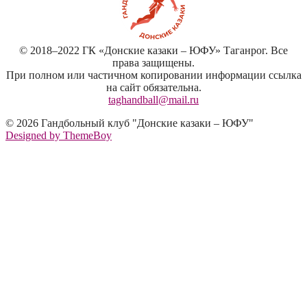
© 2018–2022 ГК «Донские казаки – ЮФУ» Таганрог. Все
права защищены.
При полном или частичном копировании информации ссылка
на сайт обязательна.
taghandball@mail.ru
© 2026 Гандбольный клуб "Донские казаки – ЮФУ"
Designed by ThemeBoy