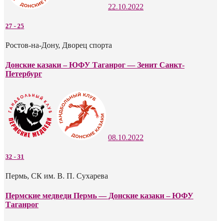
22.10.2022
27
-
25
Ростов-на-Дону, Дворец спорта
Донские казаки – ЮФУ Таганрог — Зенит Санкт-
Петербург
08.10.2022
32
-
31
Пермь, СК им. В. П. Сухарева
Пермские медведи Пермь — Донские казаки – ЮФУ
Таганрог