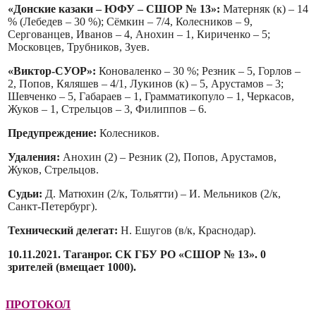
«Донские казаки – ЮФУ – СШОР № 13»:
Матерняк (к) – 14
% (Лебедев – 30 %); Сёмкин – 7/4, Колесников – 9,
Сергованцев, Иванов – 4, Анохин – 1, Кириченко – 5;
Московцев, Трубников, Зуев.
«Виктор-СУОР»:
Коноваленко – 30 %; Резник – 5, Горлов –
2, Попов, Кяляшев – 4/1, Лукинов (к) – 5, Арустамов – 3;
Шевченко – 5, Габараев – 1, Грамматикопуло – 1, Черкасов,
Жуков – 1, Стрельцов – 3, Филиппов – 6.
Предупреждение:
Колесников.
Удаления:
Анохин (2) – Резник (2), Попов, Арустамов,
Жуков, Стрельцов.
Судьи:
Д. Матюхин (2/к, Тольятти) – И. Мельников (2/к,
Санкт-Петербург).
Технический делегат:
Н. Ешугов (в/к, Краснодар).
10.11.2021. Таганрог. СК ГБУ РО «СШОР № 13». 0
зрителей (вмещает 1000).
ПРОТОКОЛ