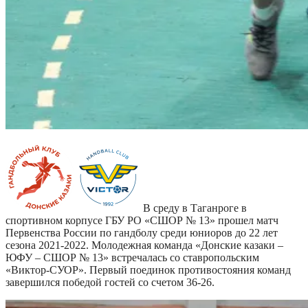
В среду в Таганроге в
спортивном корпусе ГБУ РО «СШОР № 13» прошел матч
Первенства России по гандболу среди юниоров до 22 лет
сезона 2021-2022. Молодежная команда «Донские казаки –
ЮФУ – СШОР № 13» встречалась со ставропольским
«Виктор-СУОР». Первый поединок противостояния команд
завершился победой гостей со счетом 36-26.