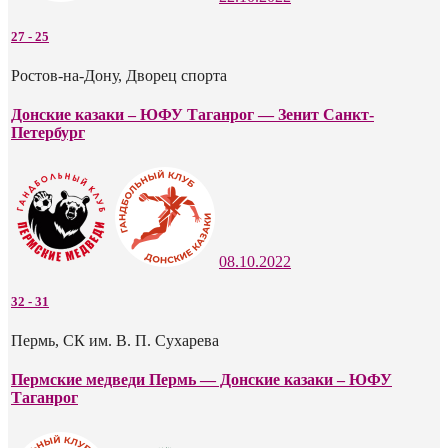
27
-
25
Ростов-на-Дону, Дворец спорта
Донские казаки – ЮФУ Таганрог — Зенит Санкт-
Петербург
08.10.2022
32
-
31
Пермь, СК им. В. П. Сухарева
Пермские медведи Пермь — Донские казаки – ЮФУ
Таганрог