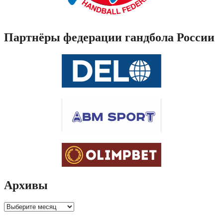
Партнёры федерации гандбола России
Архивы
Архивы