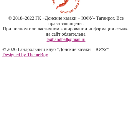
© 2018–2022 ГК «Донские казаки – ЮФУ» Таганрог. Все
права защищены.
При полном или частичном копировании информации ссылка
на сайт обязательна.
taghandball@mail.ru
© 2026 Гандбольный клуб "Донские казаки – ЮФУ"
Designed by ThemeBoy