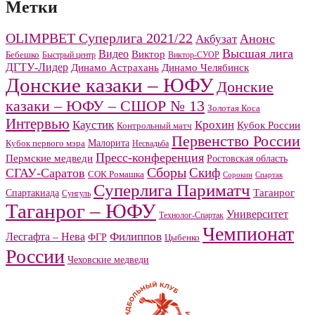
Метки
OLIMPBET Суперлига 2021/22
Анонс
Акбузат
Высшая лига
Видео
Виктор
Бебешко
Быстрый центр
Виктор-СУОР
ДГТУ-Лидер
Динамо Челябинск
Динамо Астрахань
Донские казаки – ЮФУ
Донские
казаки – ЮФУ – СШОР № 13
Золотая Коса
Интервью
Каустик
Крохин
Кубок России
Контрольный матч
Первенство России
Малорита
Кубок первого мэра
Несвадьба
Пресс-конференция
Пермские медведи
Ростовская область
Сборы
Скиф
СГАУ-Саратов
СОК Ромашка
Сорокин
Спартак
Суперлига Париматч
Спартакиада
Таганрог
Сунгуль
Таганрог – ЮФУ
Университет
Технолог-Спартак
Чемпионат
Филиппов
Лесгафта – Нева
ФГР
Цыбенко
России
Чеховские медведи