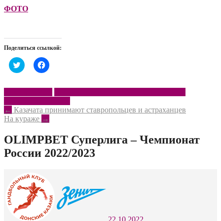
ФОТО
Поделиться ссылкой:
Нажмите,
Нажмите,
чтобы
чтобы
поделиться
открыть
на
на
Twitter
Facebook
Виктор-СУОР
Донские казаки – ЮФУ – СШОР № 13
(Открывается
(Открывается
Первенство России
в
в
новом
новом
Post
←
Казачата принимают ставропольцев и астраханцев
окне)
окне)
На кураже
→
navigation
OLIMPBET Суперлига – Чемпионат
России 2022/2023
22.10.2022