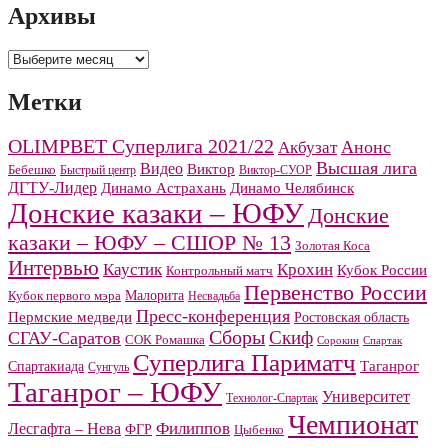
Архивы
Архивы
Метки
OLIMPBET Суперлига 2021/22
Анонс
Акбузат
Высшая лига
Видео
Виктор
Бебешко
Быстрый центр
Виктор-СУОР
ДГТУ-Лидер
Динамо Челябинск
Динамо Астрахань
Донские казаки – ЮФУ
Донские
казаки – ЮФУ – СШОР № 13
Золотая Коса
Интервью
Каустик
Крохин
Кубок России
Контрольный матч
Первенство России
Малорита
Кубок первого мэра
Несвадьба
Пресс-конференция
Пермские медведи
Ростовская область
Сборы
Скиф
СГАУ-Саратов
СОК Ромашка
Сорокин
Спартак
Суперлига Париматч
Спартакиада
Таганрог
Сунгуль
Таганрог – ЮФУ
Университет
Технолог-Спартак
Чемпионат
Филиппов
Лесгафта – Нева
ФГР
Цыбенко