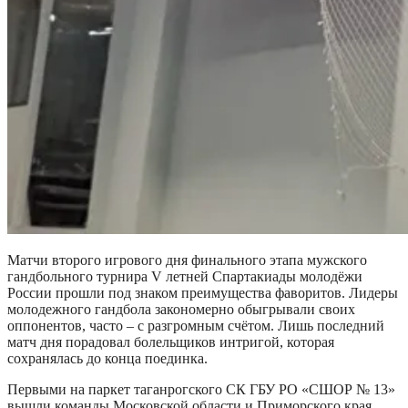
Матчи второго игрового дня финального этапа мужского
гандбольного турнира V летней Спартакиады молодёжи
России прошли под знаком преимущества фаворитов. Лидеры
молодежного гандбола закономерно обыгрывали своих
оппонентов, часто – с разгромным счётом. Лишь последний
матч дня порадовал болельщиков интригой, которая
сохранялась до конца поединка.
Первыми на паркет таганрогского СК ГБУ РО «СШОР № 13»
вышли команды Московской области и Приморского края.