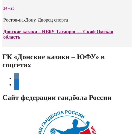
24
-
25
Ростов-на-Дону, Дворец спорта
Донские казаки – ЮФУ Таганрог — Скиф Омская
область
ГК «Донские казаки – ЮФУ» в
соцсетях
vkontakte
telegram
Сайт федерации гандбола России