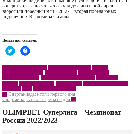
В концовке поединка отстававшие в счете дончане настигли
соперника, а за несколько секунд до финальной сирены
забросили победный мяч – 28-27 – вторая победа юных
подопечных Владимира Симона.
Поделиться ссылкой:
Нажмите,
Нажмите,
чтобы
чтобы
поделиться
открыть
на
на
Twitter
Facebook
Астраханская область
Краснодарский край
Москва
(Открывается
(Открывается
Московская область
Омская область
Пермский край
в
в
новом
новом
Приморский край
Республика Башкортостан
Ростовская
окне)
окне)
область
Санкт-Петербург
Спартакиада
Ставропольский край
Таганрог
ФГР
Челябинская область
Post
←
Спартакиада: итоги первого дня
Спартакиада: итоги третьего дня
→
navigation
OLIMPBET Суперлига – Чемпионат
России 2022/2023