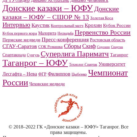
ДГТУ-Лидер
Динамо Челябинск
Динамо Астрахань
Донские казаки – ЮФУ
Донские
казаки – ЮФУ – СШОР № 13
Золотая Коса
Интервью
Каустик
Крохин
Кубок России
Контрольный матч
Первенство России
Малорита
Кубок первого мэра
Несвадьба
Пресс-конференция
Пермские медведи
Ростовская область
Сборы
Скиф
СГАУ-Саратов
СОК Ромашка
Сорокин
Спартак
Суперлига Париматч
Спартакиада
Таганрог
Сунгуль
Таганрог – ЮФУ
Университет
Технолог-Спартак
Чемпионат
Филиппов
Лесгафта – Нева
ФГР
Цыбенко
России
Чеховские медведи
© 2018–2022 ГК «Донские казаки – ЮФУ» Таганрог. Все
права защищены.