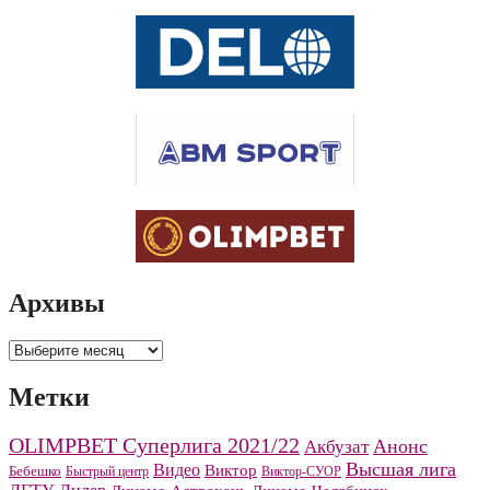
Архивы
Архивы
Метки
OLIMPBET Суперлига 2021/22
Анонс
Акбузат
Высшая лига
Видео
Виктор
Бебешко
Быстрый центр
Виктор-СУОР