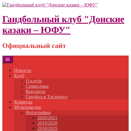
Skip
to
content
Гандбольный клуб "Донские
казаки – ЮФУ"
Официальный сайт
Новости
Клуб
О клубе
Символика
Контакты
Гандбол в Таганроге
Команды
Мультимедиа
Фотографии
2020/2021
2019/2020
2018/2019