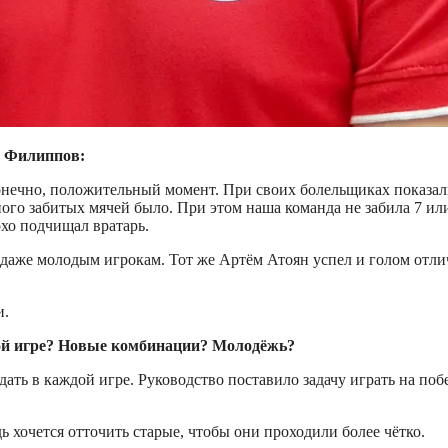
й Филиппов:
конечно, положительный момент. При своих болельщиках показал
го забитых мячей было. При этом наша команда не забила 7 или 8
охо подчищал вратарь.
 даже молодым игрокам. Тот же Артём Атоян успел и голом отли
и.
дой игре? Новые комбинации? Молодёжь?
дать в каждой игре. Руководство поставило задачу играть на по
 хочется отточить старые, чтобы они проходили более чётко.