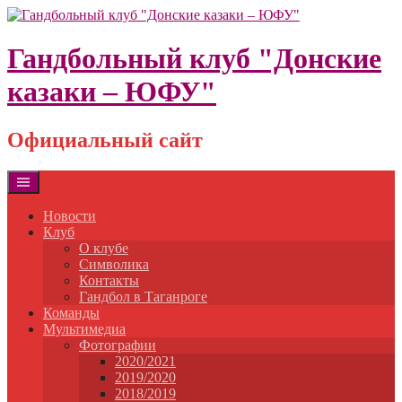
Skip
to
content
Гандбольный клуб "Донские
казаки – ЮФУ"
Официальный сайт
Новости
Клуб
О клубе
Символика
Контакты
Гандбол в Таганроге
Команды
Мультимедиа
Фотографии
2020/2021
2019/2020
2018/2019