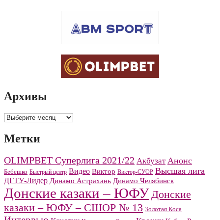
Архивы
Архивы
Метки
OLIMPBET Суперлига 2021/22
Анонс
Акбузат
Высшая лига
Видео
Виктор
Бебешко
Быстрый центр
Виктор-СУОР
ДГТУ-Лидер
Динамо Челябинск
Динамо Астрахань
Донские казаки – ЮФУ
Донские
казаки – ЮФУ – СШОР № 13
Золотая Коса