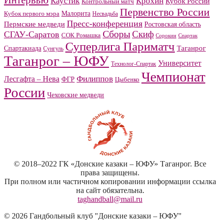
Интервью
Каустик
Крохин
Кубок России
Контрольный матч
Первенство России
Малорита
Кубок первого мэра
Несвадьба
Пресс-конференция
Пермские медведи
Ростовская область
Сборы
Скиф
СГАУ-Саратов
СОК Ромашка
Сорокин
Спартак
Суперлига Париматч
Спартакиада
Таганрог
Сунгуль
Таганрог – ЮФУ
Университет
Технолог-Спартак
Чемпионат
Филиппов
Лесгафта – Нева
ФГР
Цыбенко
России
Чеховские медведи
© 2018–2022 ГК «Донские казаки – ЮФУ» Таганрог. Все
права защищены.
При полном или частичном копировании информации ссылка
на сайт обязательна.
taghandball@mail.ru
© 2026 Гандбольный клуб "Донские казаки – ЮФУ"