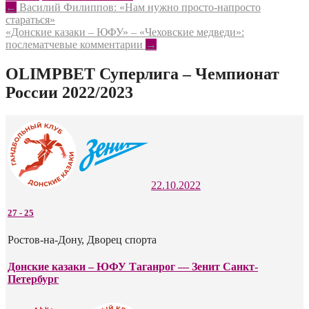
новом
новом
Post
←
Василий Филиппов: «Нам нужно просто-напросто
окне)
окне)
стараться»
navigation
«Донские казаки – ЮФУ» – «Чеховские медведи»:
послематчевые комментарии
→
OLIMPBET Суперлига – Чемпионат
России 2022/2023
22.10.2022
27
-
25
Ростов-на-Дону, Дворец спорта
Донские казаки – ЮФУ Таганрог — Зенит Санкт-
Петербург