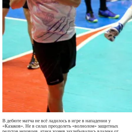
В дебюте матча не всё ладилось в игре в нападении у
«Казаков». Не в силах преодолеть «волнолом» защитных
редутов чеховцев, атаки хозяев захлебывались вдалеке от