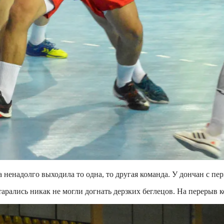
а ненадолго выходила то одна, то другая команда. У дончан с п
 старались никак не могли догнать дерзких беглецов. На переры