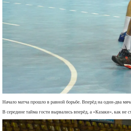
Начало матча прошло в равной борьбе. Вперёд на один-два мяч
В середине тайма гости вырвались вперёд, а «Казаки», как не