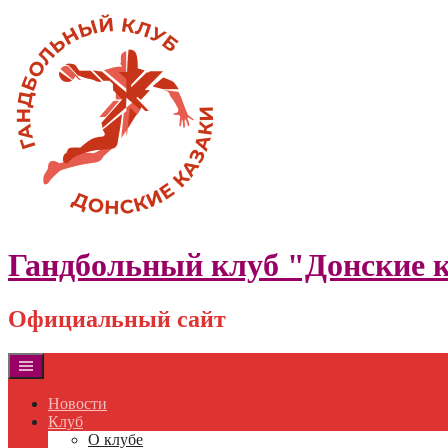
Skip
to
content
Гандбольный клуб "Донские 
Официальный сайт
Новости
Клуб
О клубе