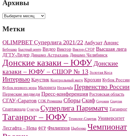
Архивы
Архивы
Метки
OLIMPBET Суперлига 2021/22
Анонс
Акбузат
Высшая лига
Видео
Виктор
Бебешко
Быстрый центр
Виктор-СУОР
ДГТУ-Лидер
Динамо Челябинск
Динамо Астрахань
Донские казаки – ЮФУ
Донские
казаки – ЮФУ – СШОР № 13
Золотая Коса
Интервью
Каустик
Крохин
Кубок России
Контрольный матч
Первенство России
Малорита
Кубок первого мэра
Несвадьба
Пресс-конференция
Пермские медведи
Ростовская область
Сборы
Скиф
СГАУ-Саратов
СОК Ромашка
Сорокин
Спартак
Суперлига Париматч
Спартакиада
Таганрог
Сунгуль
Таганрог – ЮФУ
Университет
Технолог-Спартак
Чемпионат
Филиппов
Лесгафта – Нева
ФГР
Цыбенко