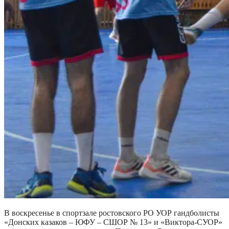
В воскресенье в спортзале ростовского РО УОР гандболисты
«Донских казаков – ЮФУ – СШОР № 13» и «Виктора-СУОР»