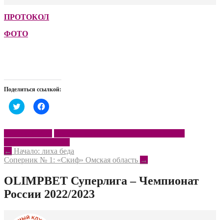
ПРОТОКОЛ
ФОТО
Поделиться ссылкой:
Нажмите,
Нажмите,
чтобы
чтобы
поделиться
открыть
на
на
Twitter
Facebook
Виктор-СУОР
Донские казаки – ЮФУ – СШОР № 13
(Открывается
(Открывается
Первенство России
в
в
новом
новом
Post
←
Начало: лиха беда
окне)
окне)
Соперник № 1: «Скиф» Омская область
→
navigation
OLIMPBET Суперлига – Чемпионат
России 2022/2023