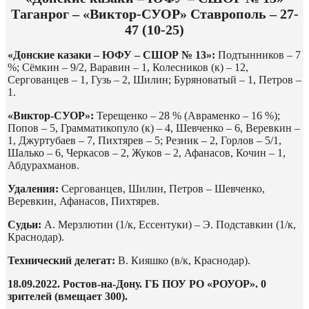
Таганрог – «Виктор-СУОР» Ставрополь – 27-
47 (10-25)
«Донские казаки – ЮФУ – СШОР № 13»:
Подтынников – 7
%; Сёмкин – 9/2, Варавин – 1, Колесников (к) – 12,
Сергованцев – 1, Гузь – 2, Шилин; Буряноватый – 1, Петров –
1.
«Виктор-СУОР»:
Терещенко – 28 % (Авраменко – 16 %);
Попов – 5, Грамматикопуло (к) – 4, Шевченко – 6, Веревкин –
1, Джуртубаев – 7, Пихтярев – 5; Резник – 2, Горлов – 5/1,
Шалько – 6, Черкасов – 2, Жуков – 2, Афанасов, Кочин – 1,
Абдурахманов.
Удаления:
Сергованцев, Шилин, Петров – Шевченко,
Веревкин, Афанасов, Пихтярев.
Судьи:
А. Мерзлютин (1/к, Ессентуки) – Э. Подставкин (1/к,
Краснодар).
Технический делегат:
В. Кияшко (в/к, Краснодар).
18.09.2022. Ростов-на-Дону. ГБ ПОУ РО «РОУОР». 0
зрителей (вмещает 300).