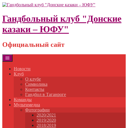
Skip
to
content
Гандбольный клуб "Донские
казаки – ЮФУ"
Официальный сайт
Новости
Клуб
О клубе
Символика
Контакты
Гандбол в Таганроге
Команды
Мультимедиа
Фотографии
2020/2021
2019/2020
2018/2019