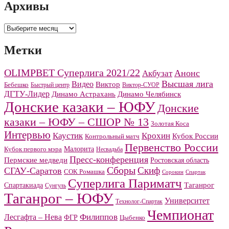
Архивы
Архивы
Метки
OLIMPBET Суперлига 2021/22
Анонс
Акбузат
Высшая лига
Видео
Виктор
Бебешко
Быстрый центр
Виктор-СУОР
ДГТУ-Лидер
Динамо Челябинск
Динамо Астрахань
Донские казаки – ЮФУ
Донские
казаки – ЮФУ – СШОР № 13
Золотая Коса
Интервью
Каустик
Крохин
Кубок России
Контрольный матч
Первенство России
Малорита
Кубок первого мэра
Несвадьба
Пресс-конференция
Пермские медведи
Ростовская область
Сборы
Скиф
СГАУ-Саратов
СОК Ромашка
Сорокин
Спартак
Суперлига Париматч
Спартакиада
Таганрог
Сунгуль
Таганрог – ЮФУ
Университет
Технолог-Спартак
Чемпионат
Филиппов
Лесгафта – Нева
ФГР
Цыбенко