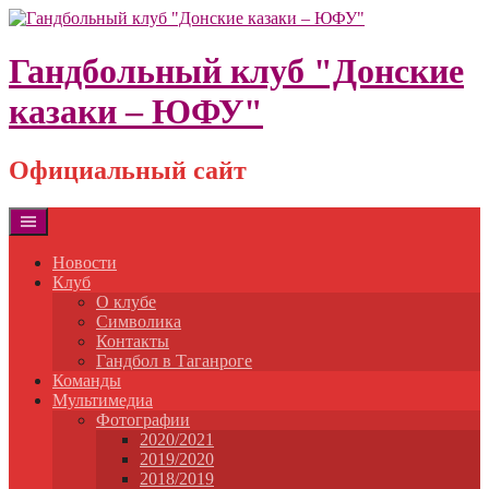
Skip
to
content
Гандбольный клуб "Донские
казаки – ЮФУ"
Официальный сайт
Новости
Клуб
О клубе
Символика
Контакты
Гандбол в Таганроге
Команды
Мультимедиа
Фотографии
2020/2021
2019/2020
2018/2019