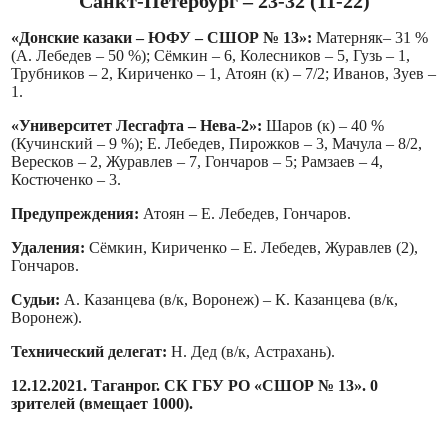
Санкт-Петербург – 23-32 (11-22)
«Донские казаки – ЮФУ – СШОР № 13»:
Матерняк– 31 %
(А. Лебедев – 50 %); Сёмкин – 6, Колесников – 5, Гузь – 1,
Трубников – 2, Кириченко – 1, Атоян (к) – 7/2; Иванов, Зуев –
1.
«Университет Лесгафта – Нева-2»:
Шаров (к) – 40 %
(Кучинский – 9 %); Е. Лебедев, Пирожков – 3, Мачула – 8/2,
Вересков – 2, Журавлев – 7, Гончаров – 5; Рамзаев – 4,
Костюченко – 3.
Предупреждения:
Атоян – Е. Лебедев, Гончаров.
Удаления:
Сёмкин, Кириченко – Е. Лебедев, Журавлев (2),
Гончаров.
Судьи:
А. Казанцева (в/к, Воронеж) – К. Казанцева (в/к,
Воронеж).
Технический делегат:
Н. Дед (в/к, Астрахань).
12.12.2021. Таганрог. СК ГБУ РО «СШОР № 13». 0
зрителей (вмещает 1000).