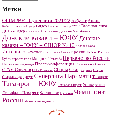
Метки
OLIMPBET Суперлига 2021/22
Анонс
Акбузат
Высшая лига
Видео
Виктор
Бебешко
Быстрый центр
Виктор-СУОР
ДГТУ-Лидер
Динамо Челябинск
Динамо Астрахань
Донские казаки – ЮФУ
Донские
казаки – ЮФУ – СШОР № 13
Золотая Коса
Интервью
Каустик
Крохин
Кубок России
Контрольный матч
Первенство России
Малорита
Кубок первого мэра
Несвадьба
Пресс-конференция
Пермские медведи
Ростовская область
Сборы
Скиф
СГАУ-Саратов
СОК Ромашка
Сорокин
Спартак
Суперлига Париматч
Спартакиада
Таганрог
Сунгуль
Таганрог – ЮФУ
Университет
Технолог-Спартак
Чемпионат
Филиппов
Лесгафта – Нева
ФГР
Цыбенко
России
Чеховские медведи