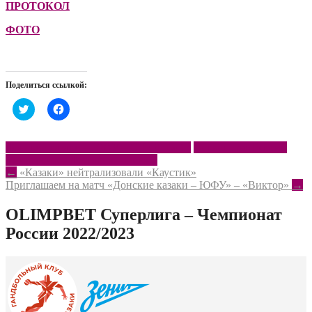
ПРОТОКОЛ
ФОТО
Поделиться ссылкой:
Нажмите,
Нажмите,
чтобы
чтобы
поделиться
открыть
на
на
Twitter
Facebook
Донские казаки – ЮФУ – СШОР № 13
Первенство России
(Открывается
(Открывается
Университет Лесгафта – Нева-2
в
в
новом
новом
Post
←
«Казаки» нейтрализовали «Каустик»
окне)
окне)
Приглашаем на матч «Донские казаки – ЮФУ» – «Виктор»
→
navigation
OLIMPBET Суперлига – Чемпионат
России 2022/2023