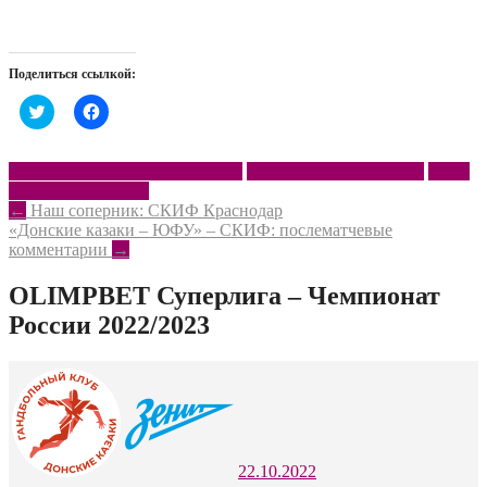
Поделиться ссылкой:
Нажмите,
Нажмите,
чтобы
чтобы
поделиться
открыть
на
на
Twitter
Facebook
OLIMPBET Суперлига 2021/22
Донские казаки – ЮФУ
Скиф
(Открывается
(Открывается
Чемпионат России
в
в
новом
новом
Post
←
Наш соперник: СКИФ Краснодар
окне)
окне)
«Донские казаки – ЮФУ» – СКИФ: послематчевые
navigation
комментарии
→
OLIMPBET Суперлига – Чемпионат
России 2022/2023
22.10.2022