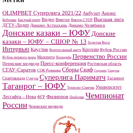
OLIMPBET Суперлига 2021/22
Анонс
Акбузат
Высшая лига
Видео
Виктор
Бебешко
Быстрый центр
Виктор-СУОР
ДГТУ-Лидер
Динамо Челябинск
Динамо Астрахань
Донские казаки – ЮФУ
Донские
казаки – ЮФУ – СШОР № 13
Золотая Коса
Интервью
Каустик
Крохин
Кубок России
Контрольный матч
Первенство России
Малорита
Кубок первого мэра
Несвадьба
Пресс-конференция
Пермские медведи
Ростовская область
Сборы
Скиф
СГАУ-Саратов
СОК Ромашка
Сорокин
Спартак
Суперлига Париматч
Спартакиада
Таганрог
Сунгуль
Таганрог – ЮФУ
Университет
Технолог-Спартак
Чемпионат
Филиппов
Лесгафта – Нева
ФГР
Цыбенко
России
Чеховские медведи