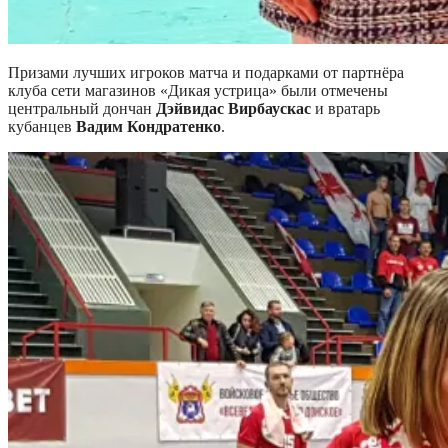
Призами лучших игроков матча и подарками от партнёра
клуба сети магазинов «Дикая устрица» были отмечены
центральный дончан
Дэйвидас Вирбаускас
и вратарь
кубанцев
Вадим Кондратенко
.