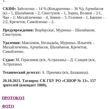
1.
СКИФ:
Заболотин – 14 % (Кондратенко – 36 %); Арчибасов
(к) – 1, Шалабанов – 2, Свистунов – 1, Зорин, Волков – 2/1,
Чан – 1; Михайличенко – 4, Зимин – 5, Головня – 1, Баукин –
2/2, Кречетов, Самойленко – 2.
Предупреждения:
Вирбаускас, Муриньо – Шалабанов,
Свистунов.
Удаления:
Максимов, Несвадьба, Муриньо, Ильичёв –
Михайличенко, Арчибасов, Шалабанов, Кречетов,
Самойленко.
Судьи:
М. Герасимов (в/к, Астрахань) – Д. Слащев (в/к,
Астрахань).
Технический делегат:
А. Приемка (в/к, Балашиха).
20.10.2021. Таганрог. СК ГБУ РО «СШОР № 13». 157
зрителей (вмещает 1000).
ПРОТОКОЛ
ФОТО