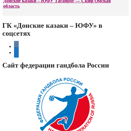
Донские казаки – ЮФУ Таганрог — Скиф Омская
область
ГК «Донские казаки – ЮФУ» в
соцсетях
vkontakte
telegram
Сайт федерации гандбола России