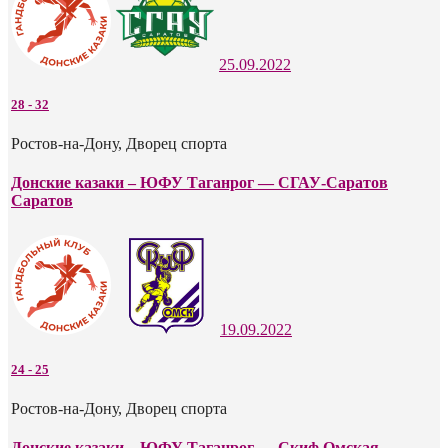
25.09.2022
28
-
32
Ростов-на-Дону, Дворец спорта
Донские казаки – ЮФУ Таганрог — СГАУ-Саратов
Саратов
19.09.2022
24
-
25
Ростов-на-Дону, Дворец спорта
Донские казаки – ЮФУ Таганрог — Скиф Омская