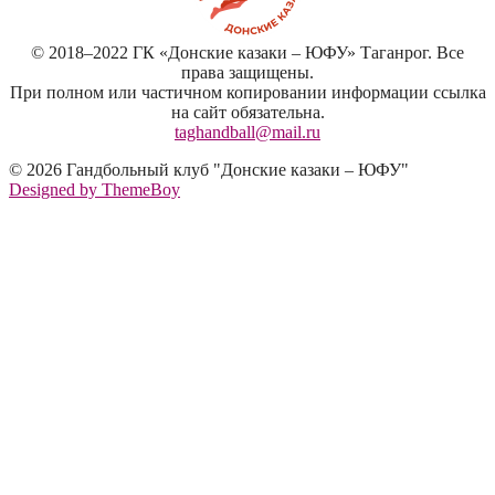
© 2018–2022 ГК «Донские казаки – ЮФУ» Таганрог. Все
права защищены.
При полном или частичном копировании информации ссылка
на сайт обязательна.
taghandball@mail.ru
© 2026 Гандбольный клуб "Донские казаки – ЮФУ"
Designed by ThemeBoy