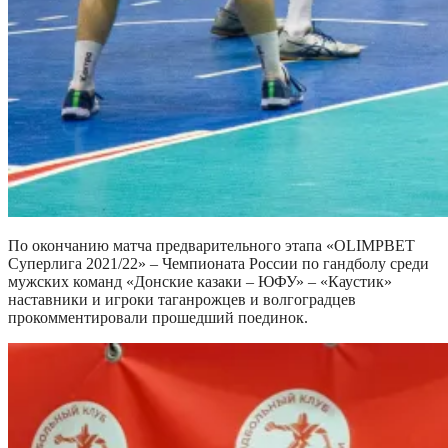
По окончанию матча предварительного этапа «OLIMPBET
Суперлига 2021/22» – Чемпионата России по гандболу среди
мужских команд «Донские казаки – ЮФУ» – «Каустик»
наставники и игроки таганрожцев и волгоградцев
прокомментировали прошедший поединок.