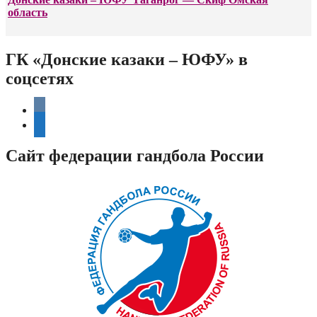
область
ГК «Донские казаки – ЮФУ» в
соцсетях
vkontakte
telegram
Сайт федерации гандбола России