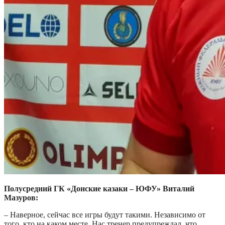
Полусредний ГК «Донские казаки – ЮФУ» Виталий
Мазуров:
– Наверное, сейчас все игры будут такими. Независимо от
того, кто на каком месте. Нас тренер предупреждал, что