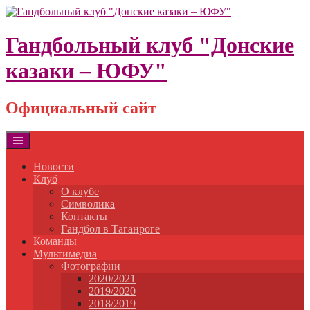
Skip
to
content
Гандбольный клуб "Донские
казаки – ЮФУ"
Официальный сайт
Новости
Клуб
О клубе
Символика
Контакты
Гандбол в Таганроге
Команды
Мультимедиа
Фотографии
2020/2021
2019/2020
2018/2019