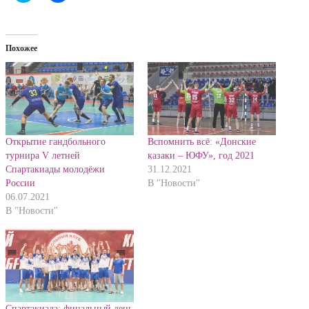
поделиться
открыть
на
на
Twitter
Facebook
(Открывается
(Открывается
в
в
Похожее
новом
новом
окне)
окне)
Открытие гандбольного
Вспомнить всё: «Донские
турнира V летней
казаки – ЮФУ», год 2021
Спартакиады молодёжи
31.12.2021
России
В "Новости"
06.07.2021
В "Новости"
Спартакиада: финальный день