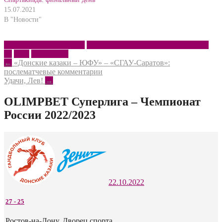
15.07.2021
В "Новости"
Донские казаки – ЮФУ
Донские казаки – ЮФУ – СШОР №
13
ФГР
Шишкарёв
Post
←
«Донские казаки – ЮФУ» – «СГАУ-Саратов»:
послематчевые комментарии
navigation
Удачи, Лев!
→
OLIMPBET Суперлига – Чемпионат
России 2022/2023
22.10.2022
27
-
25
Ростов-на-Дону, Дворец спорта