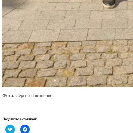
Фото: Сергей Плишенко.
Поделиться ссылкой:
Нажмите,
Нажмите,
чтобы
чтобы