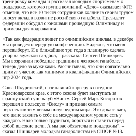
тренировку команды и рассказал молодым спортсменам о
поддержке, которую группа компаний «Дело» оказывает ФГР,
отметив, что все 10 тысяч сотрудников холдинга своим трудом
вносят вклад в развитие российского гандбола. Президент
федерации обсудил с юношами прошедшую Олимпиаду и
примеры для подражания.
«Так как федерация живет по олимпийским циклам, в декабре
мы проведем очередную конференцию. Надеюсь, что меня
перевыберут. И в ближайшие три года я планирую сделать
упор на мужской гандбол, – рассказал Сергей Шишкарев. –
Мы возродили победные традиции в женском гандболе,
теперь дело за мужиками. Рассчитываю, что они обязательно
примут участие как минимум в квалификации Олимпийских
игр 2024 года.
Саша Шкуринский, начинавший карьеру в соседнем
Краснодарском крае, с этого сезона будет выступать за
французский суперклуб «Нант». Сергей Марк Косоротов
перешел в польскую «Вислу» и признан самым
перспективным левым полусредним мира. Это доказывает,
что шанс заявить о себе на международном уровне есть у
каждого. Надо только трудиться, бороться и ставить перед
собой высокие цели. А мы вас обязательно поддержим”, –
сказал Шишкарев молодым гандболистам из СШОР №13.