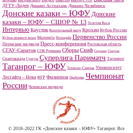
Видео
Виктор
Бебешко
Быстрый центр
Виктор-СУОР
ДГТУ-Лидер
Динамо Челябинск
Динамо Астрахань
Донские казаки – ЮФУ
Донские
казаки – ЮФУ – СШОР № 13
Золотая Коса
Интервью
Каустик
Крохин
Кубок России
Контрольный матч
Первенство России
Малорита
Кубок первого мэра
Несвадьба
Пресс-конференция
Пермские медведи
Ростовская область
Сборы
Скиф
СГАУ-Саратов
СОК Ромашка
Сорокин
Спартак
Суперлига Париматч
Спартакиада
Таганрог
Сунгуль
Таганрог – ЮФУ
Университет
Технолог-Спартак
Чемпионат
Филиппов
Лесгафта – Нева
ФГР
Цыбенко
России
Чеховские медведи
© 2018–2022 ГК «Донские казаки – ЮФУ» Таганрог. Все