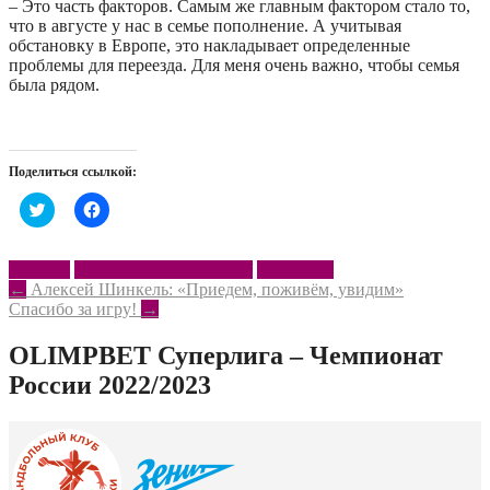
– Это часть факторов. Самым же главным фактором стало то,
что в августе у нас в семье пополнение. А учитывая
обстановку в Европе, это накладывает определенные
проблемы для переезда. Для меня очень важно, чтобы семья
была рядом.
Поделиться ссылкой:
Нажмите,
Нажмите,
чтобы
чтобы
поделиться
открыть
на
на
Twitter
Facebook
Афонин
Донские казаки – ЮФУ
Интервью
(Открывается
(Открывается
Post
←
Алексей Шинкель: «Приедем, поживём, увидим»
в
в
новом
новом
Спасибо за игру!
→
navigation
окне)
окне)
OLIMPBET Суперлига – Чемпионат
России 2022/2023