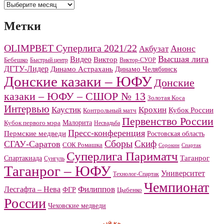
Архивы
Метки
OLIMPBET Суперлига 2021/22
Анонс
Акбузат
Высшая лига
Видео
Виктор
Бебешко
Быстрый центр
Виктор-СУОР
ДГТУ-Лидер
Динамо Челябинск
Динамо Астрахань
Донские казаки – ЮФУ
Донские
казаки – ЮФУ – СШОР № 13
Золотая Коса
Интервью
Каустик
Крохин
Кубок России
Контрольный матч
Первенство России
Малорита
Кубок первого мэра
Несвадьба
Пресс-конференция
Пермские медведи
Ростовская область
Сборы
Скиф
СГАУ-Саратов
СОК Ромашка
Сорокин
Спартак
Суперлига Париматч
Спартакиада
Таганрог
Сунгуль
Таганрог – ЮФУ
Университет
Технолог-Спартак
Чемпионат
Филиппов
Лесгафта – Нева
ФГР
Цыбенко
России
Чеховские медведи