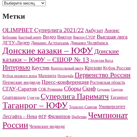
Архивы
Метки
OLIMPBET Суперлига 2021/22
Анонс
Акбузат
Высшая лига
Видео
Виктор
Бебешко
Быстрый центр
Виктор-СУОР
ДГТУ-Лидер
Динамо Челябинск
Динамо Астрахань
Донские казаки – ЮФУ
Донские
казаки – ЮФУ – СШОР № 13
Золотая Коса
Интервью
Каустик
Крохин
Кубок России
Контрольный матч
Первенство России
Малорита
Кубок первого мэра
Несвадьба
Пресс-конференция
Пермские медведи
Ростовская область
Сборы
Скиф
СГАУ-Саратов
СОК Ромашка
Сорокин
Спартак
Суперлига Париматч
Спартакиада
Таганрог
Сунгуль
Таганрог – ЮФУ
Университет
Технолог-Спартак
Чемпионат
Филиппов
Лесгафта – Нева
ФГР
Цыбенко
России
Чеховские медведи