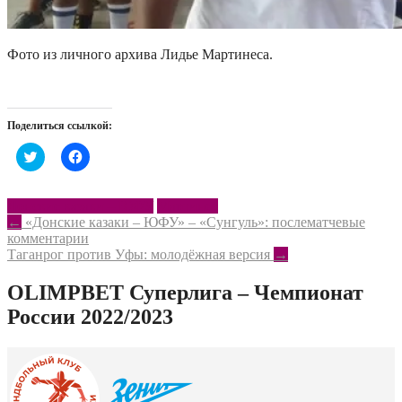
Фото из личного архива Лидье Мартинеса.
Поделиться ссылкой:
Нажмите,
Нажмите,
чтобы
чтобы
поделиться
открыть
на
на
Twitter
Facebook
Донские казаки – ЮФУ
Мартинес
(Открывается
(Открывается
Post
←
«Донские казаки – ЮФУ» – «Сунгуль»: послематчевые
в
в
новом
новом
комментарии
navigation
окне)
окне)
Таганрог против Уфы: молодёжная версия
→
OLIMPBET Суперлига – Чемпионат
России 2022/2023