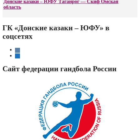
Донские казаки – ЮФУ Таганрог — Скиф Омская
область
ГК «Донские казаки – ЮФУ» в
соцсетях
vkontakte
telegram
Сайт федерации гандбола России