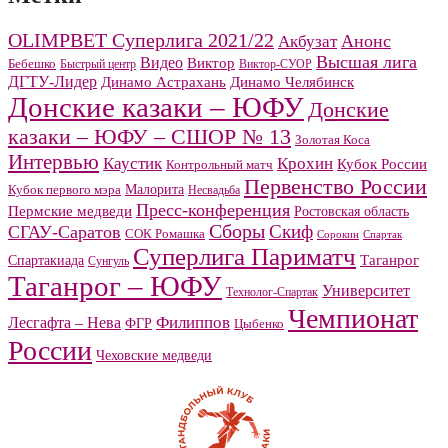
OLIMPBET Суперлига 2021/22
Анонс
Акбузат
Высшая лига
Видео
Виктор
Бебешко
Быстрый центр
Виктор-СУОР
ДГТУ-Лидер
Динамо Челябинск
Динамо Астрахань
Донские казаки – ЮФУ
Донские
казаки – ЮФУ – СШОР № 13
Золотая Коса
Интервью
Каустик
Крохин
Кубок России
Контрольный матч
Первенство России
Малорита
Кубок первого мэра
Несвадьба
Пресс-конференция
Пермские медведи
Ростовская область
Сборы
Скиф
СГАУ-Саратов
СОК Ромашка
Сорокин
Спартак
Суперлига Париматч
Спартакиада
Таганрог
Сунгуль
Таганрог – ЮФУ
Университет
Технолог-Спартак
Чемпионат
Филиппов
Лесгафта – Нева
ФГР
Цыбенко
России
Чеховские медведи