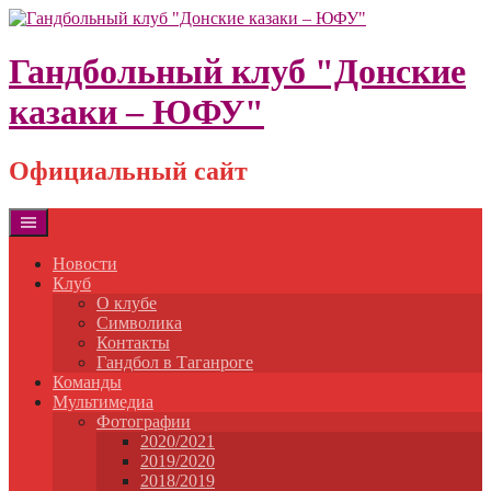
Skip
to
content
Гандбольный клуб "Донские
казаки – ЮФУ"
Официальный сайт
Новости
Клуб
О клубе
Символика
Контакты
Гандбол в Таганроге
Команды
Мультимедиа
Фотографии
2020/2021
2019/2020
2018/2019