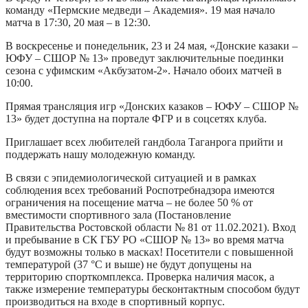
команду «Пермские медведи – Академия». 19 мая начало
матча в 17:30, 20 мая – в 12:30.
В воскресенье и понедельник, 23 и 24 мая, «Донские казаки –
ЮФУ – СШОР № 13» проведут заключительные поединки
сезона с уфимским «Акбузатом-2». Начало обоих матчей в
10:00.
Прямая трансляция игр «Донских казаков – ЮФУ – СШОР №
13» будет доступна на портале ФГР и в соцсетях клуба.
Приглашает всех любителей гандбола Таганрога прийти и
поддержать нашу молодежную команду.
В связи с эпидемиологической ситуацией и в рамках
соблюдения всех требований Роспотребнадзора имеются
ограничения на посещение матча – не более 50 % от
вместимости спортивного зала (Постановление
Правительства Ростовской области № 81 от 11.02.2021). Вход
и пребывание в СК ГБУ РО «СШОР № 13» во время матча
будут возможны только в масках! Посетители с повышенной
температурой (37 °С и выше) не будут допущены на
территорию спорткомплекса. Проверка наличия масок, а
также измерение температуры бесконтактным способом будут
производиться на входе в спортивный корпус.