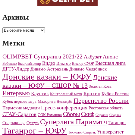
Архивы
Архивы
Метки
OLIMPBET Суперлига 2021/22
Анонс
Акбузат
Высшая лига
Видео
Виктор
Бебешко
Быстрый центр
Виктор-СУОР
ДГТУ-Лидер
Динамо Челябинск
Динамо Астрахань
Донские казаки – ЮФУ
Донские
казаки – ЮФУ – СШОР № 13
Золотая Коса
Интервью
Каустик
Крохин
Кубок России
Контрольный матч
Первенство России
Малорита
Кубок первого мэра
Несвадьба
Пресс-конференция
Пермские медведи
Ростовская область
Сборы
Скиф
СГАУ-Саратов
СОК Ромашка
Сорокин
Спартак
Суперлига Париматч
Спартакиада
Таганрог
Сунгуль
Таганрог – ЮФУ
Университет
Технолог-Спартак