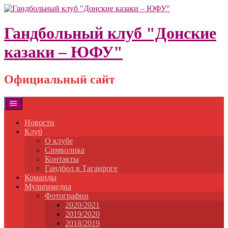
Skip
to
content
Гандбольный клуб "Донские
казаки – ЮФУ"
Официальный сайт
Новости
Клуб
О клубе
Символика
Контакты
Гандбол в Таганроге
Команды
Мультимедиа
Фотографии
2020/2021
2019/2020
2018/2019