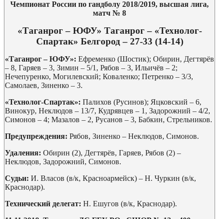
Чемпионат России по гандболу 2018/2019, высшая лига,
матч № 8
«Таганрог – ЮФУ» Таганрог – «Технолог-
Спартак» Белгород – 27-33 (14-14)
«Таганрог – ЮФУ»:
Ефременко (Шостик); Обирин, Дегтярёв
– 8, Гаряев – 3, Зимин – 5/1, Рябов – 3, Ильичёв – 2;
Нечепуренко, Могилевский; Коваленко; Петренко – 3/3,
Самолаев, Зиненко – 3.
«Технолог-Спартак»:
Палихов (Русинов); Яцковский – 6,
Винокур, Неклюдов – 13/7, Кудрявцев – 1, Задорожний – 4/2,
Симонов – 4; Мазалов – 2, Русанов – 3, Бабкин, Стрельников.
Предупреждения:
Рябов, Зиненко – Неклюдов, Симонов.
Удаления:
Обирин (2), Дегтярёв, Гаряев, Рябов (2) –
Неклюдов, Задорожний, Симонов.
Судьи:
И. Власов (в/к, Красноармейск) – Н. Чуркин (в/к,
Краснодар).
Технический делегат:
Н. Ешугов (в/к, Краснодар).