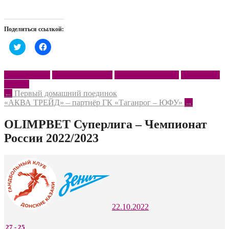
Поделиться ссылкой:
Нажмите,
Нажмите,
чтобы
чтобы
поделиться
открыть
на
на
Twitter
Facebook
Высшая лига
Таганрог – ЮФУ
Технолог-Спартак
Чемпионат
(Открывается
(Открывается
России
в
в
новом
новом
Post
←
Первый домашний поединок
окне)
окне)
«АКВА ТРЕЙД» – партнёр ГК «Таганрог – ЮФУ»
→
navigation
OLIMPBET Суперлига – Чемпионат
России 2022/2023
22.10.2022
27
-
25