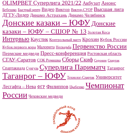
OLIMPBET Суперлига 2021/22
Анонс
Акбузат
Высшая лига
Видео
Виктор
Бебешко
Быстрый центр
Виктор-СУОР
ДГТУ-Лидер
Динамо Челябинск
Динамо Астрахань
Донские казаки – ЮФУ
Донские
казаки – ЮФУ – СШОР № 13
Золотая Коса
Интервью
Каустик
Крохин
Кубок России
Контрольный матч
Первенство России
Малорита
Кубок первого мэра
Несвадьба
Пресс-конференция
Пермские медведи
Ростовская область
Сборы
Скиф
СГАУ-Саратов
СОК Ромашка
Сорокин
Спартак
Суперлига Париматч
Спартакиада
Таганрог
Сунгуль
Таганрог – ЮФУ
Университет
Технолог-Спартак
Чемпионат
Филиппов
Лесгафта – Нева
ФГР
Цыбенко
России
Чеховские медведи