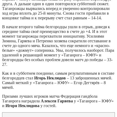
друга. А дальше один в один повторился субботний сюжет.
Таганрожцы вырвались вперед и уверенно контролировали
ход игры вплоть до 25-й минуты. Снова гости прибавили в
концовке тайма и к перерыву счет стал равным – 14-14.
В начале второго тайма белгородцы ушли в отрыв, доведя к
середине тайма своё преимущество в счете до +4. И в этот
момент таганрожцы перехватили инициативу. Усилиями
Зимина, Гаряева и Петренко хозяева сократили отставание в
счете до одного мяча. Казалось, что еще немного и «красно-
белые» «дожмут» соперника. Увы, получилось наоборот. Пара
удалений в решающий момент у «Таганрога – ЮФУ» и
белгородцы без особых проблем довели матч до победы – 33-
27.
Как и в субботнем поединке, самым результативным в составе
белгородцев стал
Игорь Неклюдов
– 13 заброшенных мячей.
Самый меткий у «Таганрога – ЮФУ» – Егор Дегтярёв – 8
мячей.
Призами лучших игроков матча Федерация гандбола
Таганрога наградила
Алексея Гаряева
у «Таганрога – ЮФУ»
и
Игоря Неклюдова
у гостей.