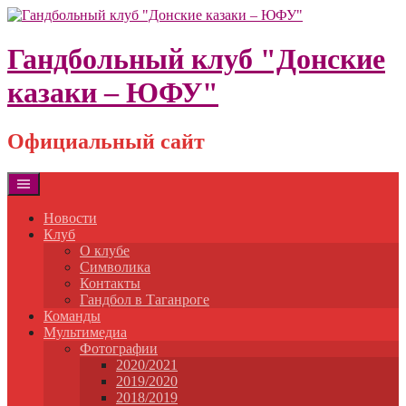
Skip
to
content
Гандбольный клуб "Донские
казаки – ЮФУ"
Официальный сайт
Новости
Клуб
О клубе
Символика
Контакты
Гандбол в Таганроге
Команды
Мультимедиа
Фотографии
2020/2021
2019/2020
2018/2019