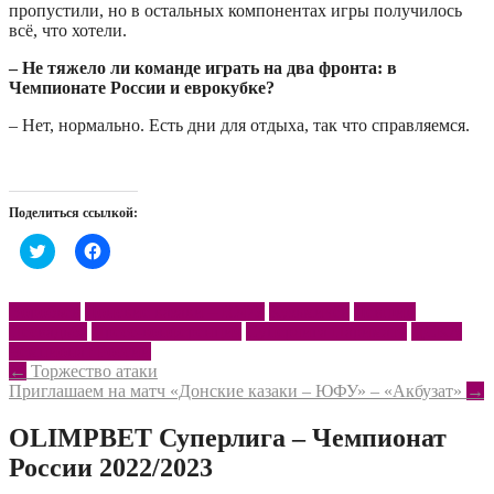
пропустили, но в остальных компонентах игры получилось
всё, что хотели.
– Не тяжело ли команде играть на два фронта: в
Чемпионате России и еврокубке?
– Нет, нормально. Есть дни для отдыха, так что справляемся.
Поделиться ссылкой:
Нажмите,
Нажмите,
чтобы
чтобы
поделиться
открыть
на
на
Twitter
Facebook
Воробьев
Донские казаки – ЮФУ
Кузьмичёв
Левшин
(Открывается
(Открывается
Несвадьба
Пресс-конференция
Суперлига Париматч
ЦСКА
в
в
новом
новом
Чемпионат России
окне)
окне)
Post
←
Торжество атаки
Приглашаем на матч «Донские казаки – ЮФУ» – «Акбузат»
→
navigation
OLIMPBET Суперлига – Чемпионат
России 2022/2023