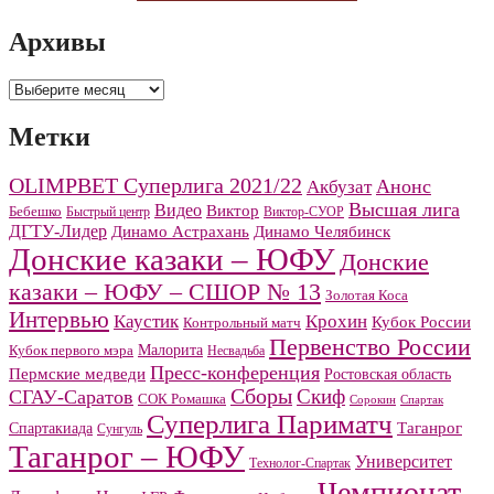
Архивы
Архивы
Метки
OLIMPBET Суперлига 2021/22
Анонс
Акбузат
Высшая лига
Видео
Виктор
Бебешко
Быстрый центр
Виктор-СУОР
ДГТУ-Лидер
Динамо Челябинск
Динамо Астрахань
Донские казаки – ЮФУ
Донские
казаки – ЮФУ – СШОР № 13
Золотая Коса
Интервью
Каустик
Крохин
Кубок России
Контрольный матч
Первенство России
Малорита
Кубок первого мэра
Несвадьба
Пресс-конференция
Пермские медведи
Ростовская область
Сборы
Скиф
СГАУ-Саратов
СОК Ромашка
Сорокин
Спартак
Суперлига Париматч
Спартакиада
Таганрог
Сунгуль
Таганрог – ЮФУ
Университет
Технолог-Спартак
Чемпионат