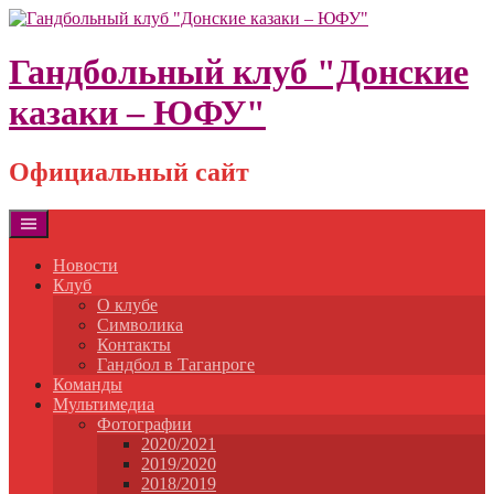
Skip
to
content
Гандбольный клуб "Донские
казаки – ЮФУ"
Официальный сайт
Новости
Клуб
О клубе
Символика
Контакты
Гандбол в Таганроге
Команды
Мультимедиа
Фотографии
2020/2021
2019/2020
2018/2019