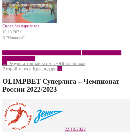
Снова без вариантов
10.10.2021
В "Новости"
Донские казаки – ЮФУ – СШОР № 13
Первенство России
СКИФ 2-СК КК
Post
←
Результативный матч в «Юбилейном»
Второй матч в Краснодаре
→
navigation
OLIMPBET Суперлига – Чемпионат
России 2022/2023
22.10.2022