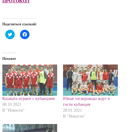
ПРОТОКОЛ
Поделиться ссылкой:
Нажмите,
Нажмите,
чтобы
чтобы
поделиться
открыть
на
на
Twitter
Facebook
(Открывается
(Открывается
в
в
Похожее
новом
новом
окне)
окне)
Казачата играют с кубанцами
Юные таганрожцы ждут в
08.10.2021
гости кубанцев
В "Новости"
28.01.2021
В "Новости"