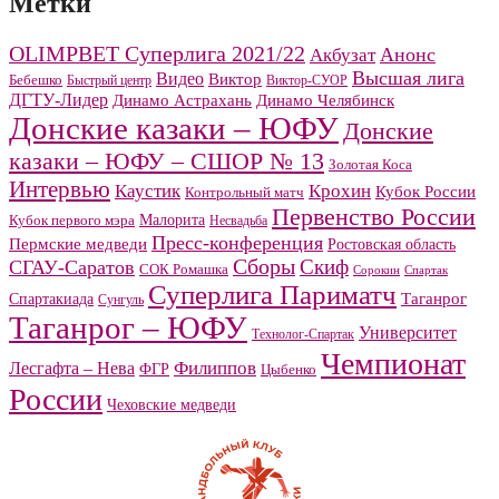
Метки
OLIMPBET Суперлига 2021/22
Анонс
Акбузат
Высшая лига
Видео
Виктор
Бебешко
Быстрый центр
Виктор-СУОР
ДГТУ-Лидер
Динамо Челябинск
Динамо Астрахань
Донские казаки – ЮФУ
Донские
казаки – ЮФУ – СШОР № 13
Золотая Коса
Интервью
Каустик
Крохин
Кубок России
Контрольный матч
Первенство России
Малорита
Кубок первого мэра
Несвадьба
Пресс-конференция
Пермские медведи
Ростовская область
Сборы
Скиф
СГАУ-Саратов
СОК Ромашка
Сорокин
Спартак
Суперлига Париматч
Спартакиада
Таганрог
Сунгуль
Таганрог – ЮФУ
Университет
Технолог-Спартак
Чемпионат
Филиппов
Лесгафта – Нева
ФГР
Цыбенко
России
Чеховские медведи