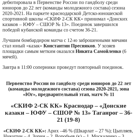
дебютировала в Первенстве России по гандболу среди
юниоров до 22 лет (команды молодежного состава) сезона
2020-2021. На паркете краснодарской Детско-юношеской
спортивной школы «СКИФ 2-СК КК» принимал «Донских
казаков – ЮФУ – СШОР № 13». Поединок завершился
победой кубанской команды со счетом 36-21.
Лучшим бомбардиром матча с 12-ю заброшенными мячами
стал юный «казак»
Константин Пресняков
. У хозяев
площадки самым метким оказался
Никита Самойленко
(6
мячей).
Завтра в 11:00 соперники проведут повторный поединок.
Первенство России по гандболу среди юниоров до 22 лет
(команды молодежного состава) сезона 2020-2021, зона
«Юг», предварительный этап, матч № 11
«СКИФ 2-СК КК» Краснодар – «Донские
казаки – ЮФУ – СШОР № 13» Таганрог – 36-
21 (19-8)
«СКИФ 2-СК КК»:
Арих –46 % (Шкарлат – 27 %); Цыпляев,
Никитин – 4, Зорин – 2, Воробьев (к) – 1, Москаленко – 3,