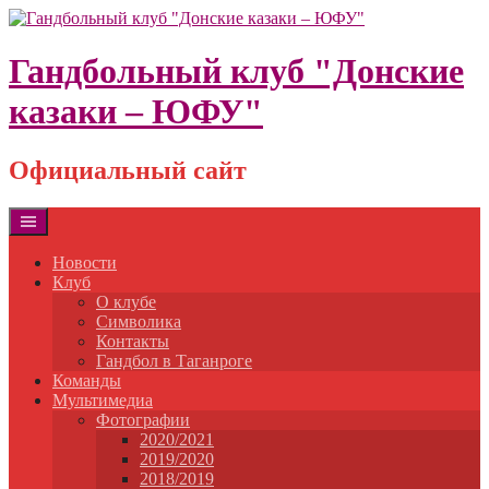
Skip
to
content
Гандбольный клуб "Донские
казаки – ЮФУ"
Официальный сайт
Новости
Клуб
О клубе
Символика
Контакты
Гандбол в Таганроге
Команды
Мультимедиа
Фотографии
2020/2021
2019/2020
2018/2019