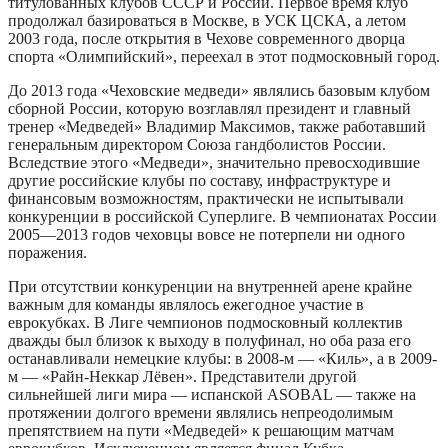
титулованных клубов СССР и России. Первое время клуб
продолжал базироваться в Москве, в УСК ЦСКА, а летом
2003 года, после открытия в Чехове современного дворца
спорта «Олимпийский», переехал в этот подмосковный город.
До 2013 года «Чеховские медведи» являлись базовым клубом
сборной России, которую возглавлял президент и главный
тренер «Медведей» Владимир Максимов, также работавший
генеральным директором Союза гандболистов России.
Вследствие этого «Медведи», значительно превосходившие
другие российские клубы по составу, инфраструктуре и
финансовым возможностям, практически не испытывали
конкуренции в российской Суперлиге. В чемпионатах России
2005—2013 годов чеховцы вовсе не потерпели ни одного
поражения.
При отсутствии конкуренции на внутренней арене крайне
важным для команды являлось ежегодное участие в
еврокубках. В Лиге чемпионов подмосковный коллектив
дважды был близок к выходу в полуфинал, но оба раза его
останавливали немецкие клубы: в 2008-м — «Киль», а в 2009-
м — «Райн-Неккар Лёвен». Представители другой
сильнейшей лиги мира — испанской ASOBAL — также на
протяжении долгого времени являлись непреодолимым
препятствием на пути «Медведей» к решающим матчам