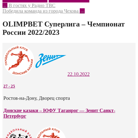
Post
←
В гостях у Радио ТВС
Победила команда из города Чехова
→
navigation
OLIMPBET Суперлига – Чемпионат
России 2022/2023
22.10.2022
27
-
25
Ростов-на-Дону, Дворец спорта
Донские казаки – ЮФУ Таганрог — Зенит Санкт-
Петербург