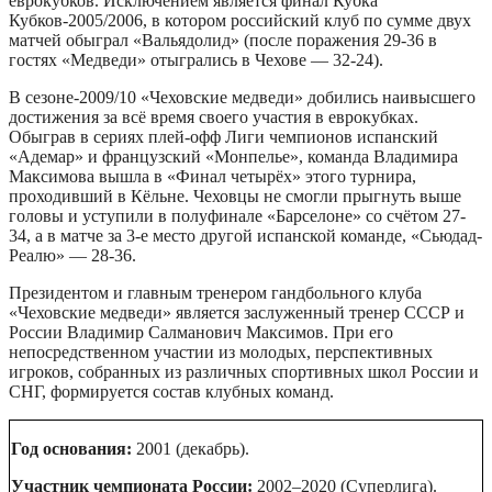
еврокубков. Исключением является финал Кубка
Кубков-2005/2006, в котором российский клуб по сумме двух
матчей обыграл «Вальядолид» (после поражения 29-36 в
гостях «Медведи» отыгрались в Чехове — 32-24).
В сезоне-2009/10 «Чеховские медведи» добились наивысшего
достижения за всё время своего участия в еврокубках.
Обыграв в сериях плей-офф Лиги чемпионов испанский
«Адемар» и французский «Монпелье», команда Владимира
Максимова вышла в «Финал четырёх» этого турнира,
проходивший в Кёльне. Чеховцы не смогли прыгнуть выше
головы и уступили в полуфинале «Барселоне» со счётом 27-
34, а в матче за 3-е место другой испанской команде, «Сьюдад-
Реалю» — 28-36.
Президентом и главным тренером гандбольного клуба
«Чеховские медведи» является заслуженный тренер СССР и
России Владимир Салманович Максимов. При его
непосредственном участии из молодых, перспективных
игроков, собранных из различных спортивных школ России и
СНГ, формируется состав клубных команд.
Год основания:
2001 (декабрь).
Участник чемпионата России:
2002–2020 (Суперлига).