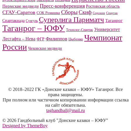
Кубок первого мэра
Несвадьба
Пресс-конференция
Пермские медведи
Ростовская область
Сборы
Скиф
СГАУ-Саратов
СОК Ромашка
Сорокин
Спартак
Суперлига Париматч
Спартакиада
Таганрог
Сунгуль
Таганрог – ЮФУ
Университет
Технолог-Спартак
Чемпионат
Филиппов
Лесгафта – Нева
ФГР
Цыбенко
России
Чеховские медведи
© 2018–2022 ГК «Донские казаки – ЮФУ» Таганрог. Все
права защищены.
При полном или частичном копировании информации ссылка
на сайт обязательна.
taghandball@mail.ru
© 2026 Гандбольный клуб "Донские казаки – ЮФУ"
Designed by ThemeBoy