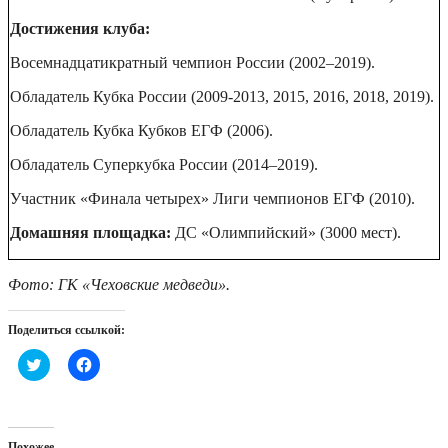
Достижения клуба:
Восемнадцатикратный чемпион России (2002–2019).
Обладатель Кубка России (2009-2013, 2015, 2016, 2018, 2019).
Обладатель Кубка Кубков ЕГФ (2006).
Обладатель Суперкубка России (2014–2019).
Участник «Финала четырех» Лиги чемпионов ЕГФ (2010).
Домашняя площадка:
ДС «Олимпийский» (3000 мест).
Фото: ГК «Чеховские медведи».
Поделиться ссылкой:
Нажмите,
Нажмите,
чтобы
чтобы
поделиться
открыть
на
на
Twitter
Facebook
(Открывается
(Открывается
в
в
Похожее