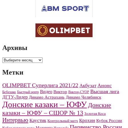
Архивы
Архивы
Метки
OLIMPBET Суперлига 2021/22
Анонс
Акбузат
Высшая лига
Видео
Виктор
Бебешко
Быстрый центр
Виктор-СУОР
ДГТУ-Лидер
Динамо Челябинск
Динамо Астрахань
Донские казаки – ЮФУ
Донские
казаки – ЮФУ – СШОР № 13
Золотая Коса
Интервью
Каустик
Крохин
Кубок России
Контрольный матч
Первенство России
Малорита