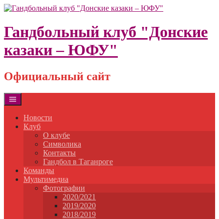
Skip
to
content
Гандбольный клуб "Донские
казаки – ЮФУ"
Официальный сайт
Новости
Клуб
О клубе
Символика
Контакты
Гандбол в Таганроге
Команды
Мультимедиа
Фотографии
2020/2021
2019/2020
2018/2019