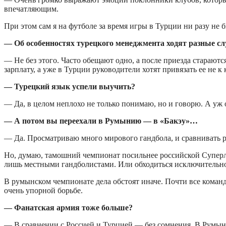
впечатляющим.
При этом сам я на футболе за время игры в Турции ни разу не
— Об особенностях турецкого менеджмента ходят разные с
— Не без этого. Часто обещают одно, а после приезда старают
зарплату, а уже в Турции руководители хотят привязать ее не 
— Турецкий язык успели выучить?
— Да, в целом неплохо не только понимаю, но и говорю. А уж 
— А потом вы переехали в Румынию — в «Бакэу»…
— Да. Просматриваю много мирового гандбола, и сравнивать 
Но, думаю, тамошний чемпионат посильнее российской Суперлиг
лишь местными гандболистами. Или обходиться исключительн
В румынском чемпионате дела обстоят иначе. Почти все команд
очень упорной борьбе.
— Фанатская армия тоже больше?
— В сравнении с Россией и Турцией — без сомнения. В Румынии