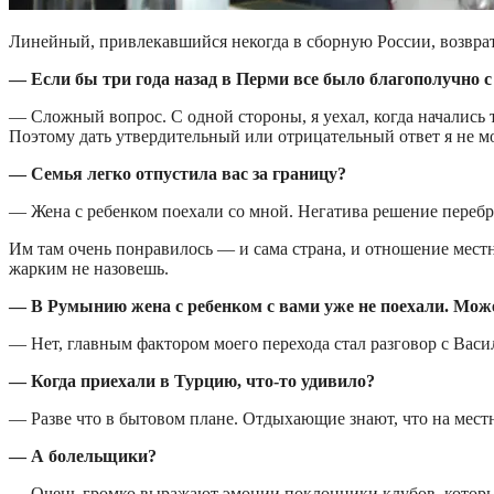
Линейный, привлекавшийся некогда в сборную России, возврат
— Если бы три года назад в Перми все было благополучно с
— Сложный вопрос. С одной стороны, я уехал, когда начались 
Поэтому дать утвердительный или отрицательный ответ я не мо
— Семья легко отпустила вас за границу?
— Жена с ребенком поехали со мной. Негатива решение перебра
Им там очень понравилось — и сама страна, и отношение местн
жарким не назовешь.
— В Румынию жена с ребенком с вами уже не поехали. Може
— Нет, главным фактором моего перехода стал разговор с Вас
— Когда приехали в Турцию, что-то удивило?
— Разве что в бытовом плане. Отдыхающие знают, что на местн
— А болельщики?
— Очень громко выражают эмоции поклонники клубов, которые