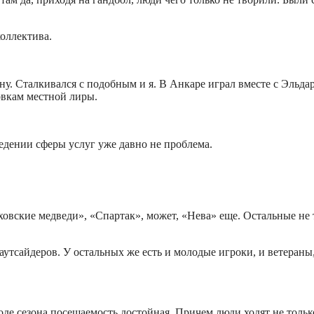
коллектива.
ону. Сталкивался с подобным и я. В Анкаре играл вместе с Эль
ровкам местной лиры.
ведении сферы услуг уже давно не проблема.
вские медведи», «Спартак», может, «Нева» еще. Остальные не т
тсайдеров. У остальных же есть и молодые игроки, и ветераны,
е сезона посещаемость достойная. Причем люди ходят не только,