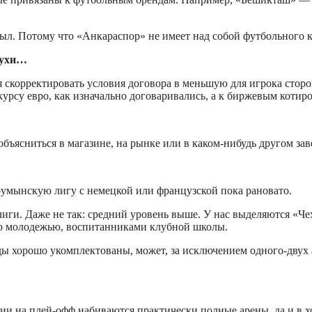
 был. Потому что «Анкараспор» не имеет над собой футбольного 
лухи…
ся скорректировать условия договора в меньшую для игрока стор
к курсу евро, как изначально договаривались, а к биржевым коти
объясниться в магазине, на рынке или в каком-нибудь другом за
румынскую лигу с немецкой или французской пока рановато.
и. Даже не так: средний уровень выше. У нас выделяются «Чехо
о молодежью, воспитанниками клубной школы.
ы хорошо укомплектованы, может, за исключением одного-двух ау
 на плей-офф набиваются практически полные арены, да и в ход