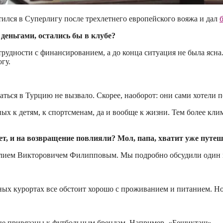
ился в Суперлигу после трехлетнего европейского вояжа и дал
 деньгами, остались бы в клубе?
трудности с финансированием, а до конца ситуация не была ясна
гу.
ться в Турцию не вызвало. Скорее, наоборот: они сами хотели п
ых к детям, к спортсменам, да и вообще к жизни. Тем более кли
т, и на возвращение повлияли? Мол, папа, хватит уже путеш
илием Викторовичем Филипповым. Мы подробно обсудили один на
ых курортах все обстоит хорошо с проживанием и питанием. Но и
 привязаны к футбольным брендам. Например, «Бешикташ» — там 