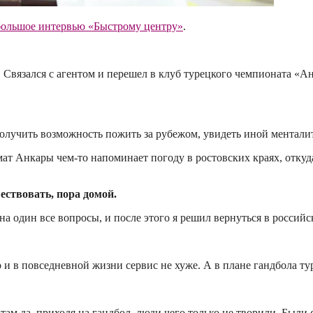
большое интервью «Быстрому центру»
.
. Связался с агентом и перешел в клуб турецкого чемпионата «А
олучить возможность пожить за рубежом, увидеть иной менталите
мат Анкары чем-то напоминает погоду в ростовских краях, откуд
ествовать, пора домой.
 один все вопросы, и после этого я решил вернуться в российс
 в повседневной жизни сервис не хуже. А в плане гандбола туре
да, приходя на гандбол, люди чего только не творили. Были с