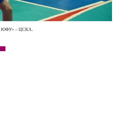
 – ЮФУ» – ЦСКА.
сии