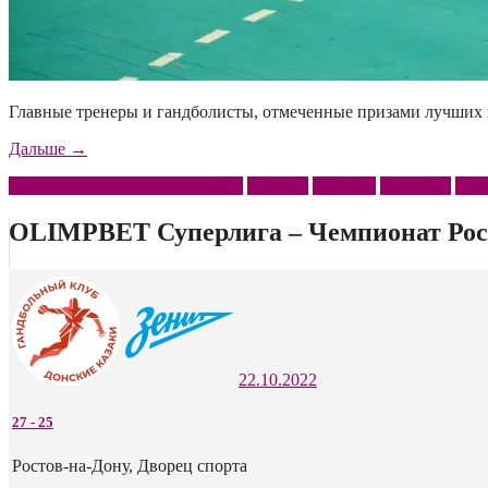
Главные тренеры и гандболисты, отмеченные призами лучших
««Донские
Дальше
→
казаки
OLIMPBET Суперлига 2021/22
Афонин
Бебешко
Воробьев
Дон
–
ЮФУ»
–
OLIMPBET Суперлига – Чемпионат Росс
ЦСКА:
послематчевые
комментарии»
22.10.2022
27
-
25
Ростов-на-Дону, Дворец спорта