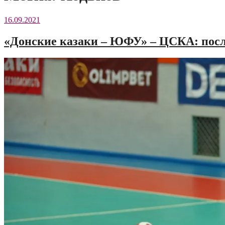
16.09.2021
«Донские казаки – ЮФУ» – ЦСКА: пос