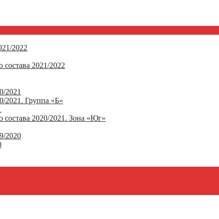
21/2022
 состава 2021/2022
0/2021
/2021. Группа «Б»
1
 состава 2020/2021. Зона «Юг»
9/2020
0