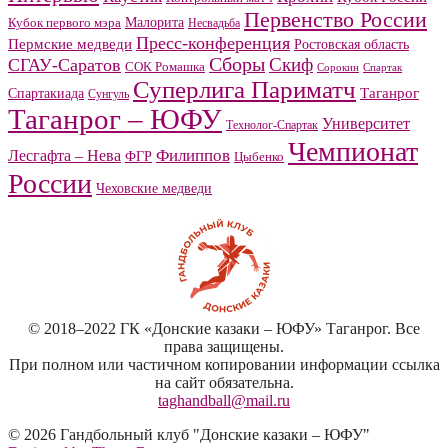
Первенство России
Малорита
Кубок первого мэра
Несвадьба
Пресс-конференция
Пермские медведи
Ростовская область
Сборы
Скиф
СГАУ-Саратов
СОК Ромашка
Сорокин
Спартак
Суперлига Париматч
Спартакиада
Таганрог
Сунгуль
Таганрог – ЮФУ
Университет
Технолог-Спартак
Чемпионат
Филиппов
Лесгафта – Нева
ФГР
Цыбенко
России
Чеховские медведи
© 2018–2022 ГК «Донские казаки – ЮФУ» Таганрог. Все
права защищены.
При полном или частичном копировании информации ссылка
на сайт обязательна.
taghandball@mail.ru
© 2026 Гандбольный клуб "Донские казаки – ЮФУ"