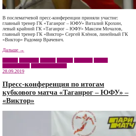
В послематчевой пресс-конференции приняли участие:
главный тренер ГК «Таганрог – ЮФУ» Виталий Крохин,
левый крайний ГК «Таганрог – ЮФУ» Максим Мочалов,
главный тренер ГК «Виктор» Сергей Клёнов, линейный ГК
«Виктор» Радомир Врачевич.
«Пресс-
Дальше
→
конференция
Виктор
Врачевич
Кленов
Крохин
Мочалов
Пресс-
по
конференция
Таганрог – ЮФУ
итогам
28.09.2019
матча
«Таганрог
–
Пресс-конференция по итогам
ЮФУ»
кубкового матча «Таганрог – ЮФУ» –
–
«Виктор»»
«Виктор»