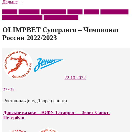
«Пресс-
Дальше
→
конференция
Виктор
Житников
Заболотский
Кленов
Крохин
Кубок России
по
Пресс-конференция
Таганрог – ЮФУ
итогам
кубкового
матча
OLIMPBET Суперлига – Чемпионат
«Таганрог
России 2022/2023
–
ЮФУ»
–
«Виктор»»
22.10.2022
27
-
25
Ростов-на-Дону, Дворец спорта
Донские казаки – ЮФУ Таганрог — Зенит Санкт-
Петербург