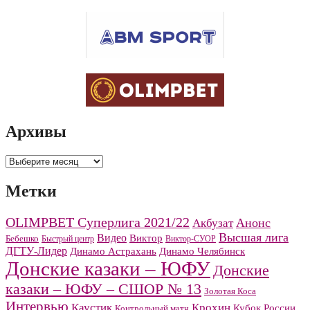
Архивы
Архивы
Метки
OLIMPBET Суперлига 2021/22
Анонс
Акбузат
Высшая лига
Видео
Виктор
Бебешко
Быстрый центр
Виктор-СУОР
ДГТУ-Лидер
Динамо Челябинск
Динамо Астрахань
Донские казаки – ЮФУ
Донские
казаки – ЮФУ – СШОР № 13
Золотая Коса
Интервью
Каустик
Крохин
Кубок России
Контрольный матч