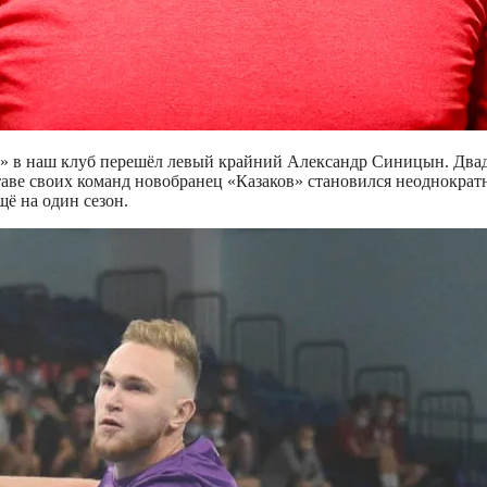
» в наш клуб перешёл левый крайний Александр Синицын. Двадц
ставе своих команд новобранец «Казаков» становился неоднокр
ё на один сезон.