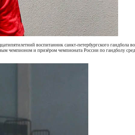
атипятилетний воспитанник санкт-петербургского гандбола вос
атным чемпионом и призёром чемпионата России по гандболу ср