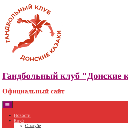
Skip
to
content
Гандбольный клуб "Донские 
Официальный сайт
Новости
Клуб
О клубе