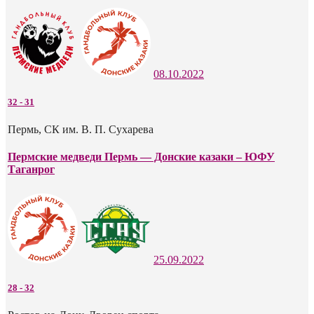
08.10.2022
32
-
31
Пермь, СК им. В. П. Сухарева
Пермские медведи Пермь — Донские казаки – ЮФУ
Таганрог
25.09.2022
28
-
32