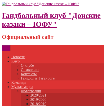
Skip
to
content
Гандбольный клуб "Донские
казаки – ЮФУ"
Официальный сайт
Новости
Клуб
О клубе
Символика
Контакты
Гандбол в Таганроге
Команды
Мультимедиа
Фотографии
2020/2021
2019/2020
2018/2019