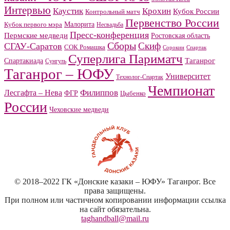
Интервью
Каустик
Крохин
Кубок России
Контрольный матч
Первенство России
Малорита
Кубок первого мэра
Несвадьба
Пресс-конференция
Пермские медведи
Ростовская область
Сборы
Скиф
СГАУ-Саратов
СОК Ромашка
Сорокин
Спартак
Суперлига Париматч
Спартакиада
Таганрог
Сунгуль
Таганрог – ЮФУ
Университет
Технолог-Спартак
Чемпионат
Филиппов
Лесгафта – Нева
ФГР
Цыбенко
России
Чеховские медведи
© 2018–2022 ГК «Донские казаки – ЮФУ» Таганрог. Все
права защищены.
При полном или частичном копировании информации ссылка
на сайт обязательна.
taghandball@mail.ru