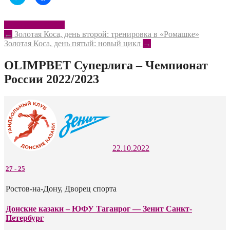
чтобы
чтобы
поделиться
открыть
на
на
Twitter
Facebook
Таганрог – ЮФУ
(Открывается
(Открывается
Post
←
Золотая Коса, день второй: тренировка в «Ромашке»
в
в
новом
новом
Золотая Коса, день пятый: новый цикл
→
navigation
окне)
окне)
OLIMPBET Суперлига – Чемпионат
России 2022/2023
22.10.2022
27
-
25
Ростов-на-Дону, Дворец спорта
Донские казаки – ЮФУ Таганрог — Зенит Санкт-
Петербург