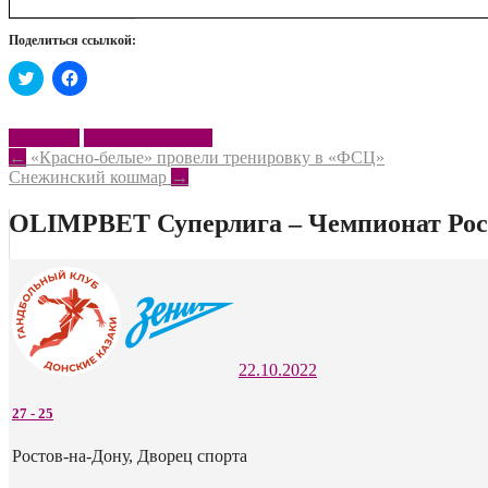
Поделиться ссылкой:
Нажмите,
Нажмите,
чтобы
чтобы
поделиться
открыть
на
на
Twitter
Facebook
Каширин
Таганрог – ЮФУ
(Открывается
(Открывается
Post
←
«Красно-белые» провели тренировку в «ФСЦ»
в
в
новом
новом
Снежинский кошмар
→
navigation
окне)
окне)
OLIMPBET Суперлига – Чемпионат Росс
22.10.2022
27
-
25
Ростов-на-Дону, Дворец спорта