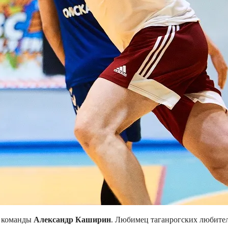
е команды
Александр Каширин
. Любимец таганрогских любител