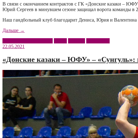
В связи с окончанием контрактов с ГК «Донские казаки – ЮФУ
Юрий Сергеев в минувшем сезоне защищал ворота команды в 22 и
Наш гандбольный клуб благодарит Дениса, Юрия и Валентина з
«Спасибо
Дальше
→
за
Донские казаки – ЮФУ
Куран
Сергеев
Янковский
сезон!»
22.05.2021
«Донские казаки – ЮФУ» – «Сунгуль»: