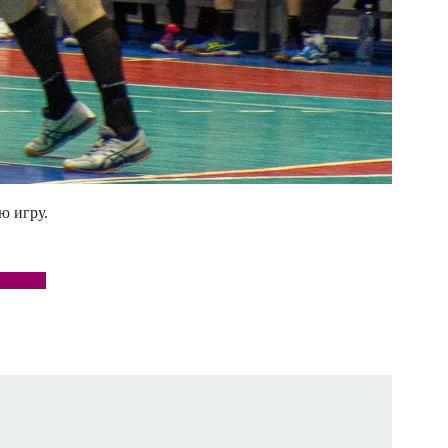
ю игру.
овский