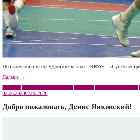
По окончанию матча «Донские казаки – ЮФУ» – «Сунгуль» тр
««Донские
Дальше
→
казаки
Демаков
Донские казаки – ЮФУ
Павельев
Пресс-конференция
–
02.06.2020
02.06.2020
ЮФУ»
–
«Сунгуль»:
Добро пожаловать, Денис Янковский!
послематчевые
комментарии»