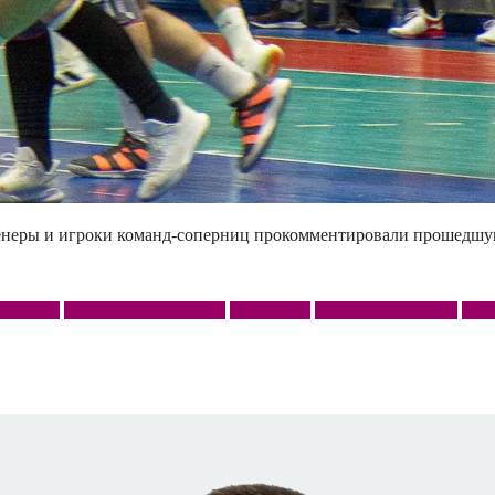
енеры и игроки команд-соперниц прокомментировали прошедшу
Сунгуль
Суперлига Париматч
Филиппов
Чемпионат России
Янк