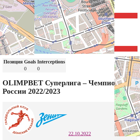
СГАУ-Саратов Саратов
28
ЦСКА Москва
Позиция
Goals
Interceptions
0
0
СГАУ-Саратов Саратов
Позиция
Goals
Interceptions
0
0
OLIMPBET Суперлига – Чемпионат
России 2022/2023
22.10.2022