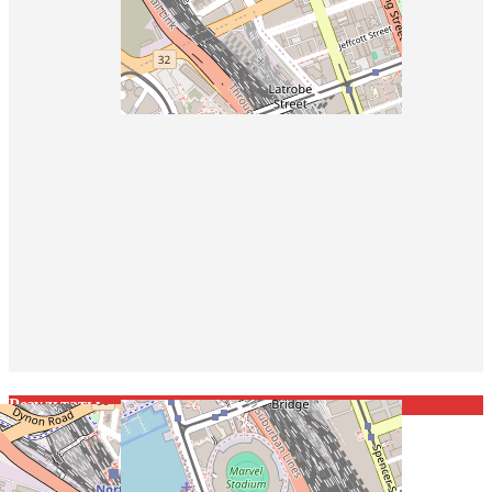
Москва, СФОК «Кунцево»
Результаты
Команда
Goals
ЦСКА Москва
32