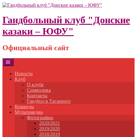
Skip
to
content
Гандбольный клуб "Донские
казаки – ЮФУ"
Официальный сайт
Новости
Клуб
О клубе
Символика
Контакты
Гандбол в Таганроге
Команды
Мультимедиа
Фотографии
2020/2021
2019/2020
2018/2019