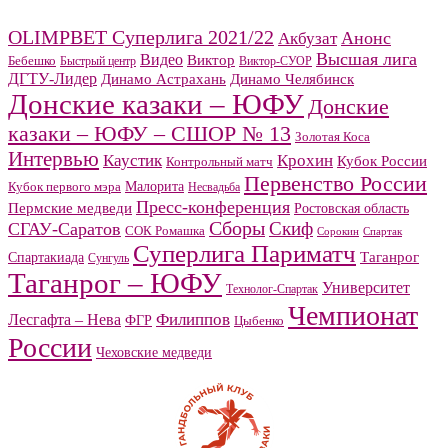
OLIMPBET Суперлига 2021/22
Анонс
Акбузат
Высшая лига
Видео
Виктор
Бебешко
Быстрый центр
Виктор-СУОР
ДГТУ-Лидер
Динамо Челябинск
Динамо Астрахань
Донские казаки – ЮФУ
Донские
казаки – ЮФУ – СШОР № 13
Золотая Коса
Интервью
Каустик
Крохин
Кубок России
Контрольный матч
Первенство России
Малорита
Кубок первого мэра
Несвадьба
Пресс-конференция
Пермские медведи
Ростовская область
Сборы
Скиф
СГАУ-Саратов
СОК Ромашка
Сорокин
Спартак
Суперлига Париматч
Спартакиада
Таганрог
Сунгуль
Таганрог – ЮФУ
Университет
Технолог-Спартак
Чемпионат
Филиппов
Лесгафта – Нева
ФГР
Цыбенко
России
Чеховские медведи