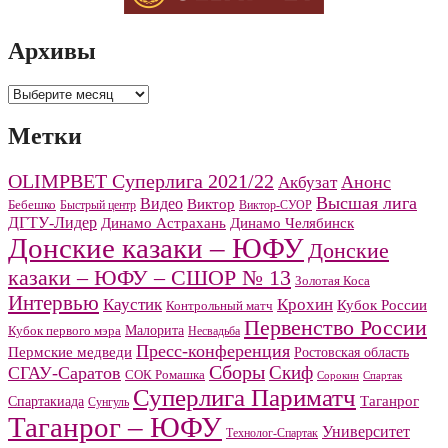
Архивы
Архивы
Метки
OLIMPBET Суперлига 2021/22
Анонс
Акбузат
Высшая лига
Видео
Виктор
Бебешко
Быстрый центр
Виктор-СУОР
ДГТУ-Лидер
Динамо Челябинск
Динамо Астрахань
Донские казаки – ЮФУ
Донские
казаки – ЮФУ – СШОР № 13
Золотая Коса
Интервью
Каустик
Крохин
Кубок России
Контрольный матч
Первенство России
Малорита
Кубок первого мэра
Несвадьба
Пресс-конференция
Пермские медведи
Ростовская область
Сборы
Скиф
СГАУ-Саратов
СОК Ромашка
Сорокин
Спартак
Суперлига Париматч
Спартакиада
Таганрог
Сунгуль
Таганрог – ЮФУ
Университет
Технолог-Спартак