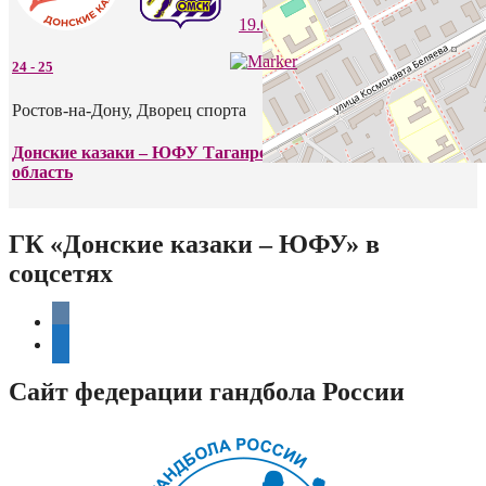
19.09.2022
24
-
25
Ростов-на-Дону, Дворец спорта
Донские казаки – ЮФУ Таганрог — Скиф Омская
область
ГК «Донские казаки – ЮФУ» в
соцсетях
vkontakte
telegram
Сайт федерации гандбола России