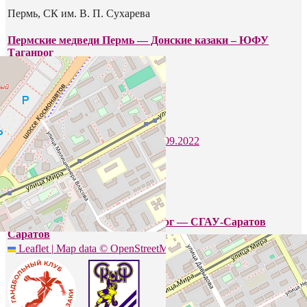
Пермь, СК им. В. П. Сухарева
Пермские медведи Пермь — Донские казаки – ЮФУ
Таганрог
25.09.2022
28
-
32
Ростов-на-Дону, Дворец спорта
Донские казаки – ЮФУ Таганрог — СГАУ-Саратов
Саратов
Leaflet
|
Map data ©
OpenStreetMap
contributors