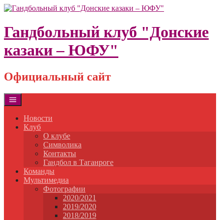
Skip
to
content
Гандбольный клуб "Донские
казаки – ЮФУ"
Официальный сайт
Новости
Клуб
О клубе
Символика
Контакты
Гандбол в Таганроге
Команды
Мультимедиа
Фотографии
2020/2021
2019/2020
2018/2019