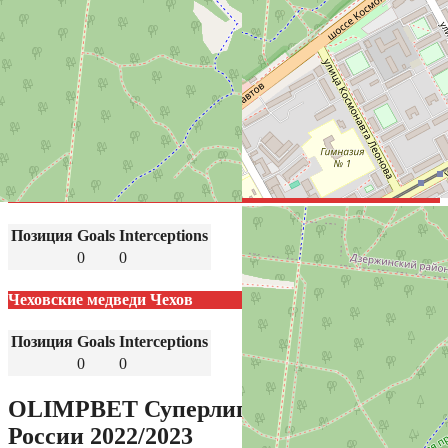
район, Пермь, Пермский городской округ, Пермский край,
Приволжский федеральный округ, 614036, РФ
Результаты
Команда
Goals
Пермские медведи Пермь
10
Чеховские медведи Чехов
0
Пермские медведи Пермь
Позиция
Goals
Interceptions
0
0
Чеховские медведи Чехов
Позиция
Goals
Interceptions
0
0
OLIMPBET Суперлига – Чемпионат
России 2022/2023