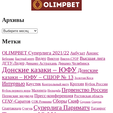
Архивы
Архивы
Метки
OLIMPBET Суперлига 2021/22
Анонс
Акбузат
Высшая лига
Видео
Виктор
Бебешко
Быстрый центр
Виктор-СУОР
ДГТУ-Лидер
Динамо Челябинск
Динамо Астрахань
Донские казаки – ЮФУ
Донские
казаки – ЮФУ – СШОР № 13
Золотая Коса
Интервью
Каустик
Крохин
Кубок России
Контрольный матч
Первенство России
Малорита
Кубок первого мэра
Несвадьба
Пресс-конференция
Пермские медведи
Ростовская область
Сборы
Скиф
СГАУ-Саратов
СОК Ромашка
Сорокин
Спартак
Суперлига Париматч
Спартакиада
Таганрог
Сунгуль