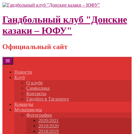
Skip
to
content
Гандбольный клуб "Донские
казаки – ЮФУ"
Официальный сайт
Новости
Клуб
О клубе
Символика
Контакты
Гандбол в Таганроге
Команды
Мультимедиа
Фотографии
2020/2021
2019/2020
2018/2019