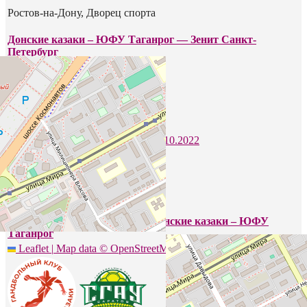
Ростов-на-Дону, Дворец спорта
Донские казаки – ЮФУ Таганрог — Зенит Санкт-
Петербург
08.10.2022
32
-
31
Пермь, СК им. В. П. Сухарева
Пермские медведи Пермь — Донские казаки – ЮФУ
Таганрог
Leaflet
|
Map data ©
OpenStreetMap
contributors