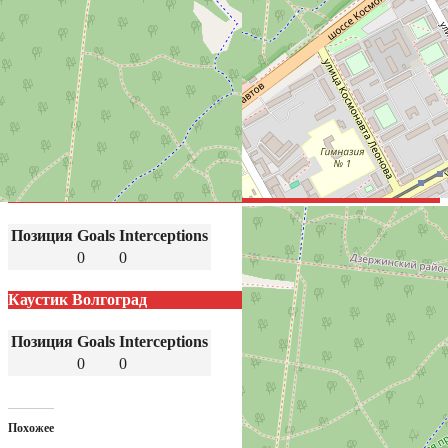
район, Пермь, Пермский городской округ, Пермский край,
Приволжский федеральный округ, 614036, РФ
Результаты
Команда
Goals
Пермские медведи Пермь
30
Каустик Волгоград
18
Пермские медведи Пермь
Позиция
Goals
Interceptions
0
0
Каустик Волгоград
Позиция
Goals
Interceptions
0
0
Похожее