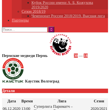
Кубок России имени А. Б. Кожухова
2019/2020
Сезон 2018/19
Чемпионат России 2018/2019. Высшая лига
Партнеры
Найти:
Пермские медведи Пермь
30
—
18
Каустик Волгоград
Детали
Дата
Время
Лига
Сезон
Суперлига Париматч –
06.12.2020
13:00
2020/2021