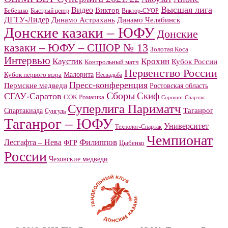
Высшая лига
Видео
Виктор
Бебешко
Быстрый центр
Виктор-СУОР
ДГТУ-Лидер
Динамо Челябинск
Динамо Астрахань
Донские казаки – ЮФУ
Донские
казаки – ЮФУ – СШОР № 13
Золотая Коса
Интервью
Каустик
Крохин
Кубок России
Контрольный матч
Первенство России
Малорита
Кубок первого мэра
Несвадьба
Пресс-конференция
Пермские медведи
Ростовская область
Сборы
Скиф
СГАУ-Саратов
СОК Ромашка
Сорокин
Спартак
Суперлига Париматч
Спартакиада
Таганрог
Сунгуль
Таганрог – ЮФУ
Университет
Технолог-Спартак
Чемпионат
Филиппов
Лесгафта – Нева
ФГР
Цыбенко
России
Чеховские медведи