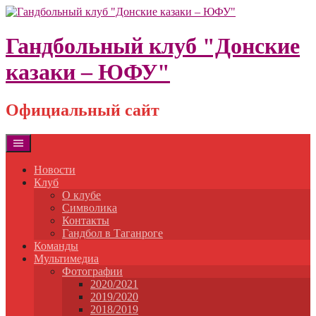
Skip
to
content
Гандбольный клуб "Донские
казаки – ЮФУ"
Официальный сайт
Новости
Клуб
О клубе
Символика
Контакты
Гандбол в Таганроге
Команды
Мультимедиа
Фотографии
2020/2021
2019/2020
2018/2019