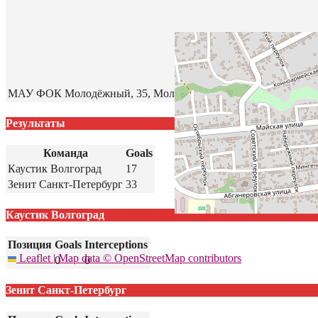
МАУ ФОК Молодёжный, 35, Молодёжная улица, Павловский, Ки
Результаты
Команда
Goals
Каустик Волгоград
17
Зенит Санкт-Петербург
33
Каустик Волгоград
Позиция
Goals
Interceptions
Leaflet
|
Map data ©
OpenStreetMap
contributors
0
0
Зенит Санкт-Петербург