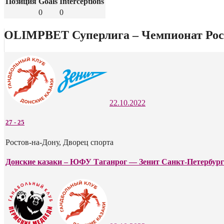
Позиция
Goals
Interceptions
0
0
OLIMPBET Суперлига – Чемпионат Росс
22.10.2022
27
-
25
Ростов-на-Дону, Дворец спорта
Донские казаки – ЮФУ Таганрог — Зенит Санкт-Петербург