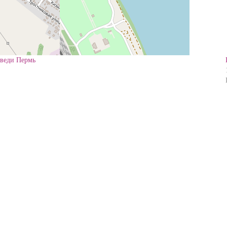
дведи Пермь