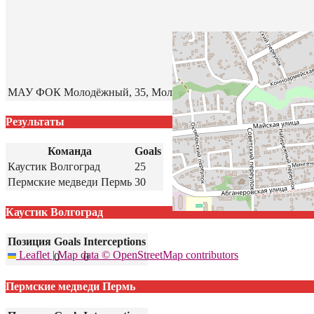
МАУ ФОК Молодёжный, 35, Молодёжная улица, Павловский, Ки
Результаты
Команда
Goals
Каустик Волгоград
25
Пермские медведи Пермь
30
Каустик Волгоград
Позиция
Goals
Interceptions
Leaflet
|
Map data ©
OpenStreetMap
contributors
0
0
Пермские медведи Пермь