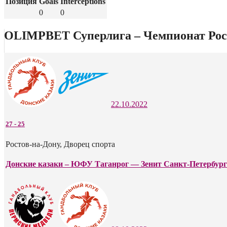
Позиция
Goals
Interceptions
0
0
OLIMPBET Суперлига – Чемпионат Росс
22.10.2022
27
-
25
Ростов-на-Дону, Дворец спорта
Донские казаки – ЮФУ Таганрог — Зенит Санкт-Петербург