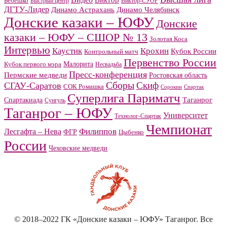
Видео
Виктор
Бебешко
Быстрый центр
Виктор-СУОР
ДГТУ-Лидер
Динамо Челябинск
Динамо Астрахань
Донские казаки – ЮФУ
Донские
казаки – ЮФУ – СШОР № 13
Золотая Коса
Интервью
Каустик
Крохин
Кубок России
Контрольный матч
Первенство России
Малорита
Кубок первого мэра
Несвадьба
Пресс-конференция
Пермские медведи
Ростовская область
Сборы
Скиф
СГАУ-Саратов
СОК Ромашка
Сорокин
Спартак
Суперлига Париматч
Спартакиада
Таганрог
Сунгуль
Таганрог – ЮФУ
Университет
Технолог-Спартак
Чемпионат
Филиппов
Лесгафта – Нева
ФГР
Цыбенко
России
Чеховские медведи
© 2018–2022 ГК «Донские казаки – ЮФУ» Таганрог. Все