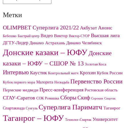
Метки
OLIMPBET Суперлига 2021/22
Анонс
Акбузат
Высшая лига
Видео
Виктор
Бебешко
Быстрый центр
Виктор-СУОР
ДГТУ-Лидер
Динамо Челябинск
Динамо Астрахань
Донские казаки – ЮФУ
Донские
казаки – ЮФУ – СШОР № 13
Золотая Коса
Интервью
Каустик
Крохин
Кубок России
Контрольный матч
Первенство России
Малорита
Кубок первого мэра
Несвадьба
Пресс-конференция
Пермские медведи
Ростовская область
Сборы
Скиф
СГАУ-Саратов
СОК Ромашка
Сорокин
Спартак
Суперлига Париматч
Спартакиада
Таганрог
Сунгуль
Таганрог – ЮФУ
Университет
Технолог-Спартак