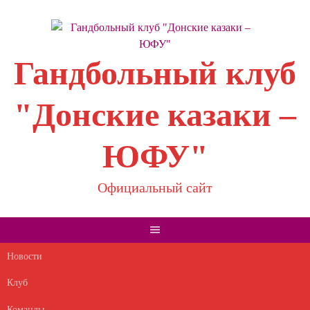
Skip
to
content
Гандбольный клуб
"Донские казаки –
ЮФУ"
Официальный сайт
Новости
Клуб
Команды