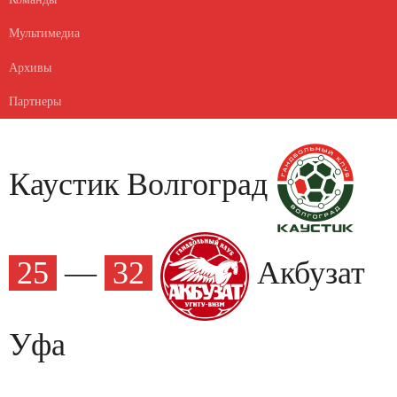
Мультимедиа
Архивы
Партнеры
Каустик Волгоград
25
—
32
Акбузат
Уфа