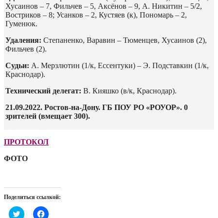
Хусаинов – 7, Фильчев – 5, Аксёнов – 9, А. Никитин – 5/2,
Востриков – 8; Усанков – 2, Кустяев (к), Пономарь – 2,
Гуменюк.
Удаления:
Степаненко, Варавин – Тюменцев, Хусаинов (2),
Фильчев (2).
Судьи:
А. Мерзлютин (1/к, Ессентуки) – Э. Подставкин (1/к,
Краснодар).
Технический делегат:
В. Кияшко (в/к, Краснодар).
21.09.2022. Ростов-на-Дону. ГБ ПОУ РО «РОУОР». 0
зрителей (вмещает 300).
ПРОТОКОЛ
ФОТО
Поделиться ссылкой:
Нажмите,
Нажмите,