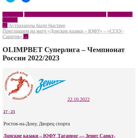
чтобы
чтобы
поделиться
открыть
на
на
Twitter
Facebook
Динамо-2
Донские казаки – ЮФУ – СШОР № 13
Первенство
(Открывается
(Открывается
России
в
в
новом
новом
Post
←
Астраханцы были быстрее
окне)
окне)
Приглашаем на матч «Донские казаки – ЮФУ» – «СГАУ-
navigation
Саратов»
→
OLIMPBET Суперлига – Чемпионат
России 2022/2023
22.10.2022
27
-
25
Ростов-на-Дону, Дворец спорта
Донские казаки – ЮФУ Таганрог — Зенит Санкт-