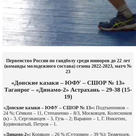
Первенство России по гандболу среди юниоров до 22 лет
(команды молодежного состава) сезона 2022-2023, матч №
23
«Донские казаки – ЮФУ – СШОР № 13»
Таганрог – «Динамо-2» Астрахань – 29-38 (15-
19)
«Донские казаки – ЮФУ – СШОР № 13»:
Подтынников –
24 %; Сёмкин – 11, Степаненко – 8/3, Московцев, Колесников
(к) – 3, Сергованцев – 3, Гузь – 2; Варавин – 1, Г. Никитин,
Буряноватый, Петров – 1.
«Динамо-2»:
Корякин – 26 % (Сутормин – 39 %); Тюменцев,