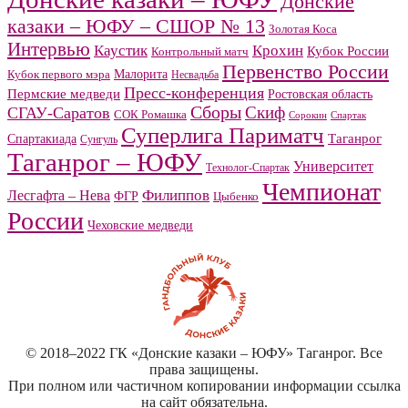
Донские
казаки – ЮФУ – СШОР № 13
Золотая Коса
Интервью
Каустик
Крохин
Кубок России
Контрольный матч
Первенство России
Малорита
Кубок первого мэра
Несвадьба
Пресс-конференция
Пермские медведи
Ростовская область
Сборы
Скиф
СГАУ-Саратов
СОК Ромашка
Сорокин
Спартак
Суперлига Париматч
Спартакиада
Таганрог
Сунгуль
Таганрог – ЮФУ
Университет
Технолог-Спартак
Чемпионат
Филиппов
Лесгафта – Нева
ФГР
Цыбенко
России
Чеховские медведи
© 2018–2022 ГК «Донские казаки – ЮФУ» Таганрог. Все
права защищены.
При полном или частичном копировании информации ссылка
на сайт обязательна.