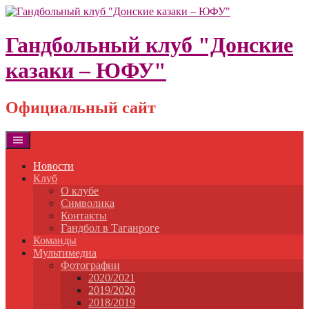
Skip
to
content
Гандбольный клуб "Донские
казаки – ЮФУ"
Официальный сайт
Новости
Клуб
О клубе
Символика
Контакты
Гандбол в Таганроге
Команды
Мультимедиа
Фотографии
2020/2021
2019/2020
2018/2019