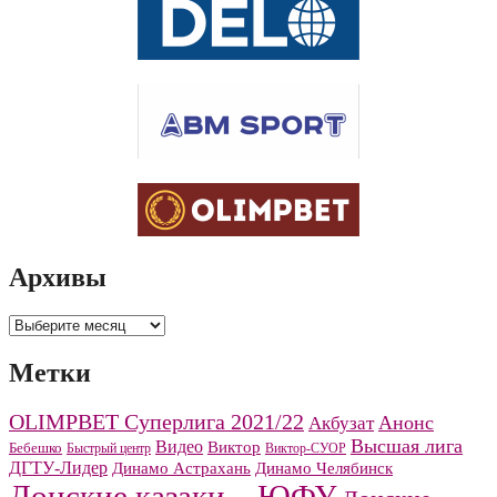
Архивы
Архивы
Метки
OLIMPBET Суперлига 2021/22
Анонс
Акбузат
Высшая лига
Видео
Виктор
Бебешко
Быстрый центр
Виктор-СУОР
ДГТУ-Лидер
Динамо Челябинск
Динамо Астрахань
Донские казаки – ЮФУ