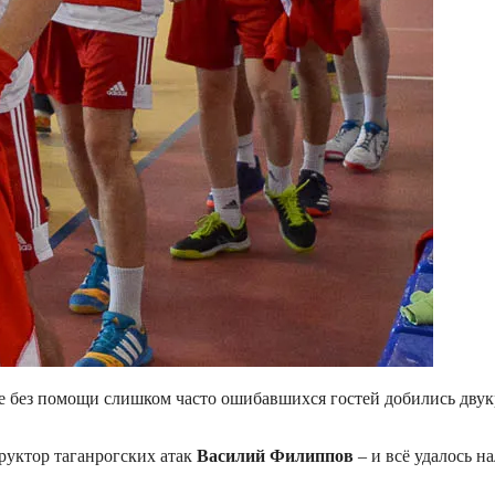
 не без помощи слишком часто ошибавшихся гостей добились двук
руктор таганрогских атак
Василий Филиппов
– и всё удалось н