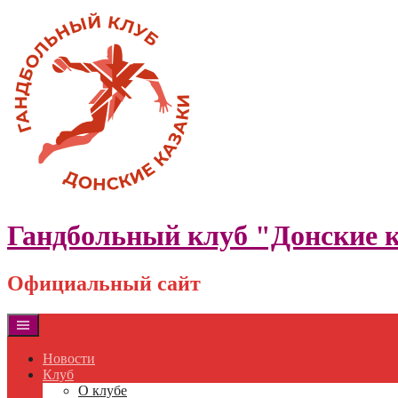
Skip
to
content
Гандбольный клуб "Донские 
Официальный сайт
Новости
Клуб
О клубе